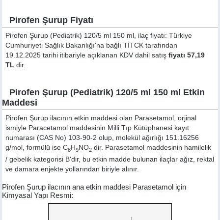
Pirofen Şurup Fiyatı
Pirofen Şurup (Pediatrik) 120/5 ml 150 ml, ilaç fiyatı: Türkiye
Cumhuriyeti Sağlık Bakanlığı'na bağlı TİTCK tarafından
19.12.2025 tarihi itibariyle açıklanan KDV dahil satış
fiyatı 57,19
TL
dir.
Pirofen Şurup (Pediatrik) 120/5 ml 150 ml Etkin
Maddesi
Pirofen Şurup ilacının etkin maddesi olan Parasetamol, orjinal
ismiyle
Paracetamol
maddesinin Milli Tıp Kütüphanesi kayıt
numarası (CAS No) 103-90-2 olup, molekül ağırlığı 151.16256
g/mol, formülü ise C
H
NO
dir. Parasetamol maddesinin hamilelik
8
9
2
/ gebelik kategorisi B'dir, bu etkin madde bulunan ilaçlar ağız, rektal
ve damara enjekte yollarından biriyle alınır.
Pirofen Şurup ilacının ana etkin maddesi Parasetamol için
Kimyasal Yapı Resmi: