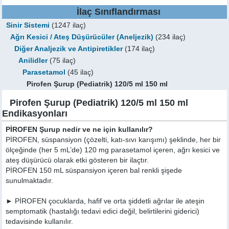
İlaç Sınıflandırması
Sinir Sistemi
(1247 ilaç)
Ağrı Kesici / Ateş Düşürücüler (Aneljezik)
(234 ilaç)
Diğer Analjezik ve Antipiretikler
(174 ilaç)
Anilidler
(75 ilaç)
Parasetamol
(45 ilaç)
Pirofen Şurup (Pediatrik) 120/5 ml 150 ml
Pirofen Şurup (Pediatrik) 120/5 ml 150 ml
Endikasyonları
PİROFEN Şurup nedir ve ne için kullanılır?
PİROFEN, süspansiyon (çözelti, katı-sıvı karışımı) şeklinde, her bir
ölçeğinde (her 5 mL’de) 120 mg parasetamol içeren, ağrı kesici ve
ateş düşürücü olarak etki gösteren bir ilaçtır.
PİROFEN 150 mL süspansiyon içeren bal renkli şişede
sunulmaktadır.
► PİROFEN çocuklarda, hafif ve orta şiddetli ağrılar ile ateşin
semptomatik (hastalığı tedavi edici değil, belirtilerini giderici)
tedavisinde kullanılır.