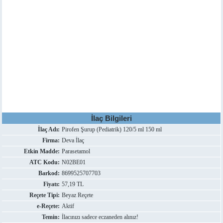
İlaç Bilgileri
İlaç Adı:
Pirofen Şurup (Pediatrik) 120/5 ml 150 ml
Firma:
Deva İlaç
Etkin Madde:
Parasetamol
ATC Kodu:
N02BE01
Barkod:
8699525707703
Fiyatı:
57,19 TL
Reçete Tipi:
Beyaz Reçete
e-Reçete:
Aktif
Temin:
İlacınızı sadece eczaneden alınız!