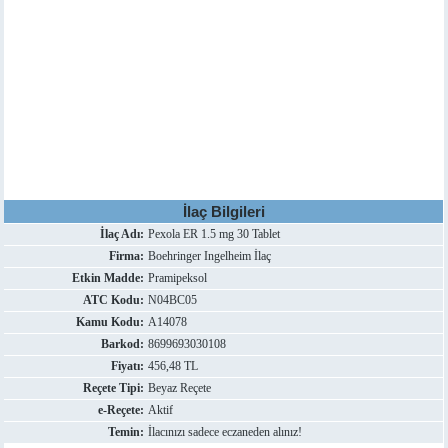
İlaç Bilgileri
İlaç Adı:
Pexola ER 1.5 mg 30 Tablet
Firma:
Boehringer Ingelheim İlaç
Etkin Madde:
Pramipeksol
ATC Kodu:
N04BC05
Kamu Kodu:
A14078
Barkod:
8699693030108
Fiyatı:
456,48 TL
Reçete Tipi:
Beyaz Reçete
e-Reçete:
Aktif
Temin:
İlacınızı sadece eczaneden alınız!