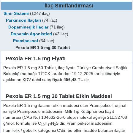
İlaç Sınıflandırması
Sinir Sistemi
(1247 ilaç)
Parkinson İlaçları
(74 ilaç)
Dopaminerjik İlaçlar
(71 ilaç)
Dopamin Agonistleri
(42 ilaç)
Pramipeksol
(34 ilaç)
Pexola ER 1.5 mg 30 Tablet
Pexola ER 1.5 mg Fiyatı
Pexola ER 1.5 mg 30 Tablet, ilaç fiyatı: Türkiye Cumhuriyeti Sağlık
Bakanlığı'na bağlı TİTCK tarafından 19.12.2025 tarihi itibariyle
açıklanan KDV dahil satış
fiyatı 456,48 TL
dir.
Pexola ER 1.5 mg 30 Tablet Etkin Maddesi
Pexola ER 1.5 mg ilacının etkin maddesi olan Pramipeksol, orjinal
ismiyle
Pramipexole
maddesinin Milli Tıp Kütüphanesi kayıt
numarası (CAS No) 104632-26-0 olup, molekül ağırlığı 211.32708
g/mol, formülü ise C
H
N
S dir. Pramipeksol maddesinin
10
17
3
hamilelik / gebelik kategorisi C'dir, bu etkin madde bulunan ilaçlar