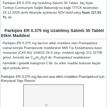
Parkipex ER 0.375 mg Uzatılmış Salımlı 30 Tablet, ilaç fiyatı:
Türkiye Cumhuriyeti Sağlık Bakanlığı'na bağlı TİTCK tarafından
19.12.2025 tarihi itibariyle açıklanan KDV dahil satış
fiyatı 117,01
TL
dir.
Parkipex ER 0.375 mg Uzatılmış Salımlı 30 Tablet
Etkin Maddesi
Parkipex ER 0.375 mg ilacının etkin maddesi olan Pramipeksol,
orjinal ismiyle
Pramipexole
maddesinin Milli Tıp Kütüphanesi kayıt
numarası (CAS No) 104632-26-0 olup, molekül ağırlığı 211.32708
g/mol, formülü ise C
H
N
S dir. Pramipeksol maddesinin
10
17
3
hamilelik / gebelik kategorisi C'dir, bu etkin madde bulunan ilaçlar
ağız yoluyla alınır.
Parkipex ER 0.375 mg ilacının ana etkin maddesi Pramipeksol için
Kimyasal Yapı Resmi: