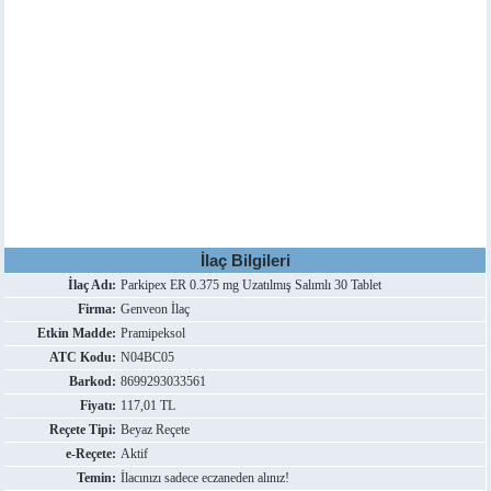
İlaç Bilgileri
İlaç Adı:
Parkipex ER 0.375 mg Uzatılmış Salımlı 30 Tablet
Firma:
Genveon İlaç
Etkin Madde:
Pramipeksol
ATC Kodu:
N04BC05
Barkod:
8699293033561
Fiyatı:
117,01 TL
Reçete Tipi:
Beyaz Reçete
e-Reçete:
Aktif
Temin:
İlacınızı sadece eczaneden alınız!