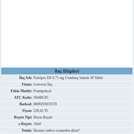
İlaç Bilgileri
İlaç Adı:
Parkipex ER 0.75 mg Uzatılmış Salımlı 30 Tablet
Firma:
Genveon İlaç
Etkin Madde:
Pramipeksol
ATC Kodu:
N04BC05
Barkod:
8699293033578
Fiyatı:
228,43 TL
Reçete Tipi:
Beyaz Reçete
e-Reçete:
Aktif
Temin:
İlacınızı sadece eczaneden alınız!