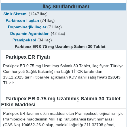
İlaç Sınıflandırması
Sinir Sistemi
(1247 ilaç)
Parkinson İlaçları
(74 ilaç)
Dopaminerjik İlaçlar
(71 ilaç)
Dopamin Agonistleri
(42 ilaç)
Pramipeksol
(34 ilaç)
Parkipex ER 0.75 mg Uzatılmış Salımlı 30 Tablet
Parkipex ER Fiyatı
Parkipex ER 0.75 mg Uzatılmış Salımlı 30 Tablet, ilaç fiyatı: Türkiye
Cumhuriyeti Sağlık Bakanlığı'na bağlı TİTCK tarafından
19.12.2025 tarihi itibariyle açıklanan KDV dahil satış
fiyatı 228,43
TL
dir.
Parkipex ER 0.75 mg Uzatılmış Salımlı 30 Tablet
Etkin Maddesi
Parkipex ER ilacının etkin maddesi olan Pramipeksol, orjinal ismiyle
Pramipexole
maddesinin Milli Tıp Kütüphanesi kayıt numarası
(CAS No) 104632-26-0 olup, molekül ağırlığı 211.32708 g/mol,