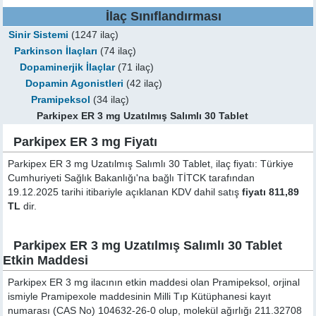
İlaç Sınıflandırması
Sinir Sistemi
(1247 ilaç)
Parkinson İlaçları
(74 ilaç)
Dopaminerjik İlaçlar
(71 ilaç)
Dopamin Agonistleri
(42 ilaç)
Pramipeksol
(34 ilaç)
Parkipex ER 3 mg Uzatılmış Salımlı 30 Tablet
Parkipex ER 3 mg Fiyatı
Parkipex ER 3 mg Uzatılmış Salımlı 30 Tablet, ilaç fiyatı: Türkiye
Cumhuriyeti Sağlık Bakanlığı'na bağlı TİTCK tarafından
19.12.2025 tarihi itibariyle açıklanan KDV dahil satış
fiyatı 811,89
TL
dir.
Parkipex ER 3 mg Uzatılmış Salımlı 30 Tablet
Etkin Maddesi
Parkipex ER 3 mg ilacının etkin maddesi olan Pramipeksol, orjinal
ismiyle
Pramipexole
maddesinin Milli Tıp Kütüphanesi kayıt
numarası (CAS No) 104632-26-0 olup, molekül ağırlığı 211.32708