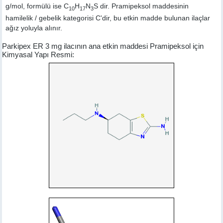
g/mol, formülü ise C
H
N
S dir. Pramipeksol maddesinin
10
17
3
hamilelik / gebelik kategorisi C'dir, bu etkin madde bulunan ilaçlar
ağız yoluyla alınır.
Parkipex ER 3 mg ilacının ana etkin maddesi Pramipeksol için
Kimyasal Yapı Resmi: