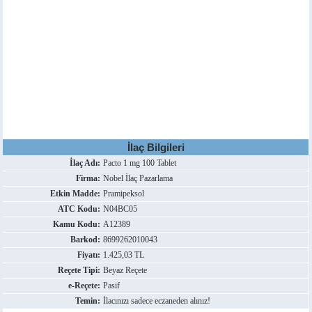
İlaç Bilgileri
İlaç Adı:
Pacto 1 mg 100 Tablet
Firma:
Nobel İlaç Pazarlama
Etkin Madde:
Pramipeksol
ATC Kodu:
N04BC05
Kamu Kodu:
A12389
Barkod:
8699262010043
Fiyatı:
1.425,03 TL
Reçete Tipi:
Beyaz Reçete
e-Reçete:
Pasif
Temin:
İlacınızı sadece eczaneden alınız!