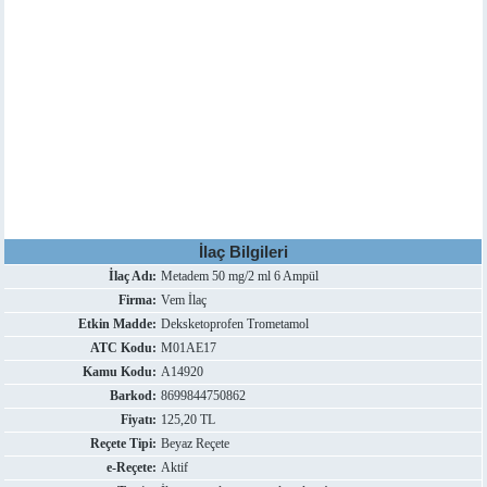
İlaç Bilgileri
İlaç Adı:
Metadem 50 mg/2 ml 6 Ampül
Firma:
Vem İlaç
Etkin Madde:
Deksketoprofen Trometamol
ATC Kodu:
M01AE17
Kamu Kodu:
A14920
Barkod:
8699844750862
Fiyatı:
125,20 TL
Reçete Tipi:
Beyaz Reçete
e-Reçete:
Aktif