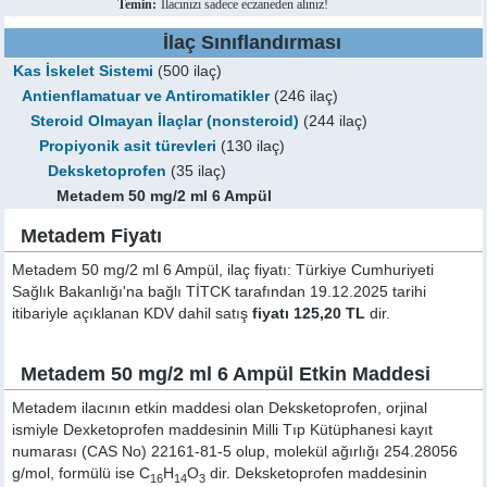
Temin:
İlacınızı sadece eczaneden alınız!
İlaç Sınıflandırması
Kas İskelet Sistemi
(500 ilaç)
Antienflamatuar ve Antiromatikler
(246 ilaç)
Steroid Olmayan İlaçlar (nonsteroid)
(244 ilaç)
Propiyonik asit türevleri
(130 ilaç)
Deksketoprofen
(35 ilaç)
Metadem 50 mg/2 ml 6 Ampül
Metadem Fiyatı
Metadem 50 mg/2 ml 6 Ampül, ilaç fiyatı: Türkiye Cumhuriyeti
Sağlık Bakanlığı'na bağlı TİTCK tarafından 19.12.2025 tarihi
itibariyle açıklanan KDV dahil satış
fiyatı 125,20 TL
dir.
Metadem 50 mg/2 ml 6 Ampül Etkin Maddesi
Metadem ilacının etkin maddesi olan Deksketoprofen, orjinal
ismiyle
Dexketoprofen
maddesinin Milli Tıp Kütüphanesi kayıt
numarası (CAS No) 22161-81-5 olup, molekül ağırlığı 254.28056
g/mol, formülü ise C
H
O
dir. Deksketoprofen maddesinin
16
14
3