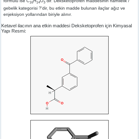
formülü ise C
H
O
dir. Deksketoprofen maddesinin hamilelik /
16
14
3
gebelik kategorisi ?'dir, bu etkin madde bulunan ilaçlar ağız ve
enjeksiyon yollarından biriyle alınır.
Ketavel ilacının ana etkin maddesi Deksketoprofen için Kimyasal
Yapı Resmi: