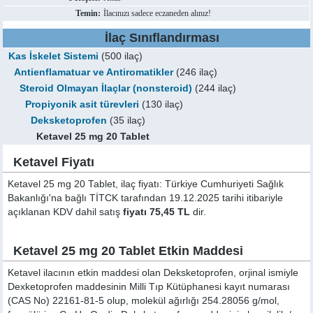
Temin:
İlacınızı sadece eczaneden alınız!
İlaç Sınıflandırması
Kas İskelet Sistemi
(500 ilaç)
Antienflamatuar ve Antiromatikler
(246 ilaç)
Steroid Olmayan İlaçlar (nonsteroid)
(244 ilaç)
Propiyonik asit türevleri
(130 ilaç)
Deksketoprofen
(35 ilaç)
Ketavel 25 mg 20 Tablet
Ketavel Fiyatı
Ketavel 25 mg 20 Tablet, ilaç fiyatı: Türkiye Cumhuriyeti Sağlık
Bakanlığı'na bağlı TİTCK tarafından 19.12.2025 tarihi itibariyle
açıklanan KDV dahil satış
fiyatı 75,45 TL
dir.
Ketavel 25 mg 20 Tablet Etkin Maddesi
Ketavel ilacının etkin maddesi olan Deksketoprofen, orjinal ismiyle
Dexketoprofen
maddesinin Milli Tıp Kütüphanesi kayıt numarası
(CAS No) 22161-81-5 olup, molekül ağırlığı 254.28056 g/mol,