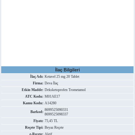
İlaç Bilgileri
İlaç Adı:
Ketavel 25 mg 20 Tablet
Firma:
Deva İlaç
Etkin Madde:
Deksketoprofen Trometamol
ATC Kodu:
M01AE17
Kamu Kodu:
A14280
8699525090331
Barkod:
8699525098337
Fiyatı:
75,45 TL
Reçete Tipi:
Beyaz Reçete
e-Reçete:
Aktif