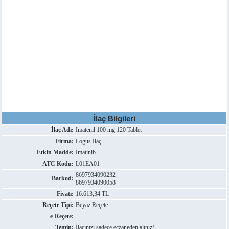
İlaç Bilgileri
İlaç Adı:
Imatenil 100 mg 120 Tablet
Firma:
Logus İlaç
Etkin Madde:
İmatinib
ATC Kodu:
L01EA01
8697934090232
Barkod:
8697934090058
Fiyatı:
16.613,34 TL
Reçete Tipi:
Beyaz Reçete
e-Reçete:
Temin:
İlacınızı sadece eczaneden alınız!