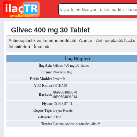
Glivec 400 mg 30 Tablet
Antineoplastik ve İmmünomodülatör Ajanlar - Antineoplastik İlaçlar (
İnhibitörleri - İmatinib
İlaç Bilgileri
İlaç Adı:
Glivec 400 mg 30 Tablet
Firma:
Novartis İlaç
Etkin Madde:
İmatinib
ATC Kodu:
L01EA01
8699504093070
Barkod:
8699504091014
Fiyatı:
15.028,87 TL
Reçete Tipi:
Beyaz Reçete
e-Reçete:
Aktif
Temin:
İlacınızı sadece eczaneden alınız!