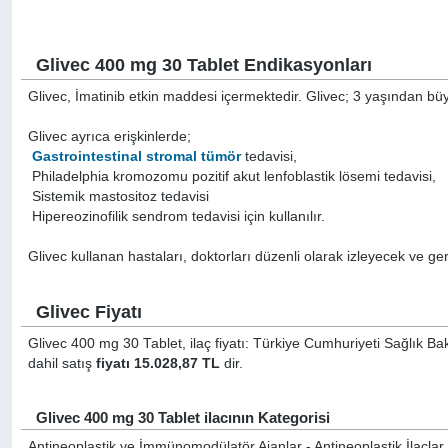
Glivec 400 mg 30 Tablet Endikasyonları
Glivec, İmatinib etkin maddesi içermektedir. Glivec; 3 yaşından büyü
Glivec ayrıca erişkinlerde;

Gastrointestinal stromal tümör
tedavisi,
 Philadelphia kromozomu pozitif akut lenfoblastik lösemi tedavisi,
 Sistemik mastositoz tedavisi
 Hipereozinofilik sendrom tedavisi için kullanılır.
Glivec kullanan hastaları, doktorları düzenli olarak izleyecek ve gere
Glivec Fiyatı
Glivec 400 mg 30 Tablet, ilaç fiyatı: Türkiye Cumhuriyeti Sağlık Ba
dahil satış
fiyatı 15.028,87 TL
dir.
Glivec 400 mg 30 Tablet ilacının Kategorisi
Antineoplastik ve İmmünomodülatör Ajanlar - Antineoplastik İlaçlar (