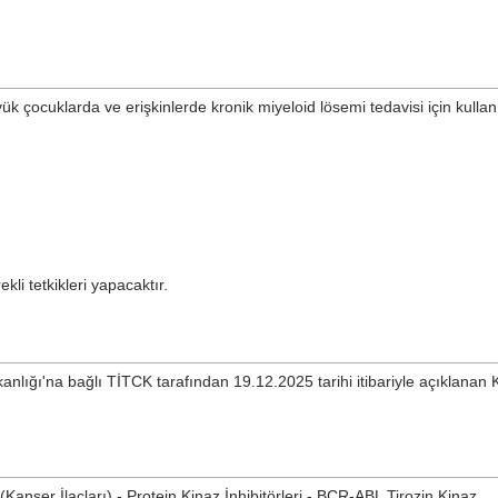
k çocuklarda ve erişkinlerde kronik miyeloid lösemi tedavisi için kullanıl
kli tetkikleri yapacaktır.
kanlığı'na bağlı TİTCK tarafından 19.12.2025 tarihi itibariyle açıklanan
Kanser İlaçları) - Protein Kinaz İnhibitörleri - BCR-ABL Tirozin Kinaz