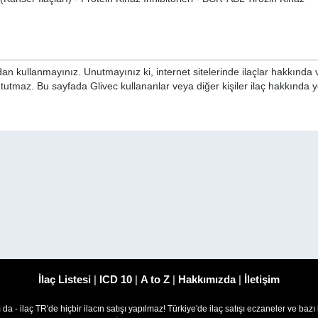
n kullanmayınız. Unutmayınız ki, internet sitelerinde ilaçlar hakkında 
 tutmaz. Bu sayfada Glivec kullananlar veya diğer kişiler ilaç hakkında
İlaç Listesi
|
ICD 10
|
A to Z
|
Hakkımızda
|
İletişim
om da - ilaç TR'de hiçbir ilacın satışı yapılmaz! Türkiye'de ilaç satışı eczaneler ve bazı