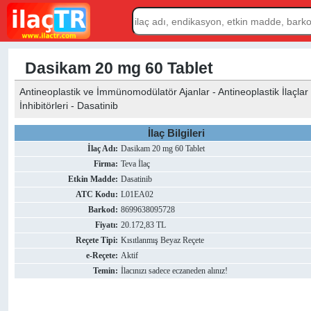
Dasikam 20 mg 60 Tablet
Antineoplastik ve İmmünomodülatör Ajanlar - Antineoplastik İlaçlar (
İnhibitörleri - Dasatinib
İlaç Bilgileri
İlaç Adı:
Dasikam 20 mg 60 Tablet
Firma:
Teva İlaç
Etkin Madde:
Dasatinib
ATC Kodu:
L01EA02
Barkod:
8699638095728
Fiyatı:
20.172,83 TL
Reçete Tipi:
Kısıtlanmış Beyaz Reçete
e-Reçete:
Aktif
Temin:
İlacınızı sadece eczaneden alınız!