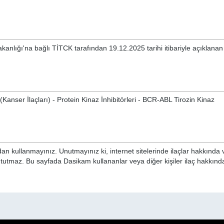
akanlığı'na bağlı TİTCK tarafından 19.12.2025 tarihi itibariyle açıklana
Kanser İlaçları) - Protein Kinaz İnhibitörleri - BCR-ABL Tirozin Kinaz
n kullanmayınız. Unutmayınız ki, internet sitelerinde ilaçlar hakkında 
i tutmaz. Bu sayfada Dasikam kullananlar veya diğer kişiler ilaç hakkın