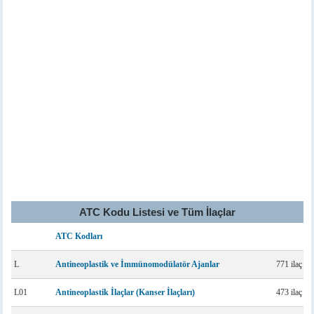
ATC Kodu Listesi ve Tüm İlaçlar
ATC Kodları
L
Antineoplastik ve İmmünomodülatör Ajanlar
771 ilaç
L01
Antineoplastik İlaçlar (Kanser İlaçları)
473 ilaç