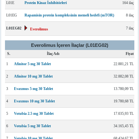
L01E
Protein Kinaz İnhibitörleri
164 ilaç
L01EG
Rapamisin protein kompleksinin memeli hedefi (mTOR)
8 ilaç
L01EG02
7 ilaç
Everolimus
Everolimus İçeren İlaçlar (L01EG02)
S.
İlaç Adı
Fiyat
1
Afinitor 5 mg 30 Tablet
22.881,21 TL
2
Afinitor 10 mg 30 Tablet
32.882,08 TL
3
Evaxmus 5 mg 30 Tablet
13.780,09 TL
4
Evaxmus 10 mg 30 Tablet
19.780,68 TL
5
Votubia 2.5 mg 30 Tablet
17.035,93 TL
6
Votubia 5 mg 30 Tablet
34.165,45 TL
7
Votubia 10 mg 30 Tablet
68.424,67 TL