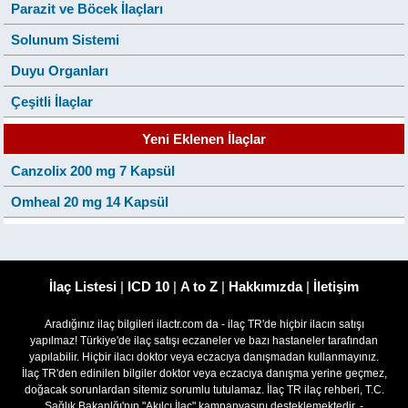
Parazit ve Böcek İlaçları
Solunum Sistemi
Duyu Organları
Çeşitli İlaçlar
Yeni Eklenen İlaçlar
Canzolix 200 mg 7 Kapsül
Omheal 20 mg 14 Kapsül
İlaç Listesi
|
ICD 10
|
A to Z
|
Hakkımızda
|
İletişim
Aradığınız ilaç bilgileri ilactr.com da - ilaç TR'de hiçbir ilacın satışı
yapılmaz! Türkiye'de ilaç satışı eczaneler ve bazı hastaneler tarafından
yapılabilir. Hiçbir ilacı doktor veya eczacıya danışmadan kullanmayınız.
İlaç TR'den edinilen bilgiler doktor veya eczacıya danışma yerine geçmez,
doğacak sorunlardan sitemiz sorumlu tutulamaz. İlaç TR ilaç rehberi, T.C.
Sağlık Bakanlğı'nın "Akılcı İlaç" kampanyasını desteklemektedir. -