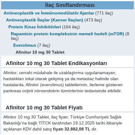
İlaç Sınıflandırması
Antineoplastik ve İmmünomodülatör Ajanlar
(771 ilaç)
Antineoplastik İlaçlar (Kanser İlaçları)
(473 ilaç)
Protein Kinaz İnhibitörleri
(164 ilaç)
Rapamisin protein kompleksinin memeli hedefi (mTOR)
(8
ilaç)
Everolimus
(7 ilaç)
Afinitor 10 mg 30 Tablet
Afinitor 10 mg 30 Tablet Endikasyonları
Afinitor; cerrahi müdahale ile uzaklaştırma uygulanamayan,
hastalıkları lokal olarak gelişmiş ya da metastaz halinde olan
hastalarda, Afinitor (everolimus) tabletlerinin, ilerleme gösteren
pankreas orijinli nöroendokrin tümörlerinin tedavisinde etkilidir.
Afinitor 10 mg 30 Tablet Fiyatı
Afinitor 10 mg 30 Tablet, ilaç fiyatı: Türkiye Cumhuriyeti Sağlık
Bakanlığı'na bağlı TİTCK tarafından 19.12.2025 tarihi itibariyle
açıklanan KDV dahil satış
fiyatı 32.882,08 TL
dir.