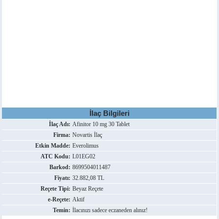
İlaç Bilgileri
İlaç Adı:
Afinitor 10 mg 30 Tablet
Firma:
Novartis İlaç
Etkin Madde:
Everolimus
ATC Kodu:
L01EG02
Barkod:
8699504011487
Fiyatı:
32.882,08 TL
Reçete Tipi:
Beyaz Reçete
e-Reçete:
Aktif
Temin:
İlacınızı sadece eczaneden alınız!