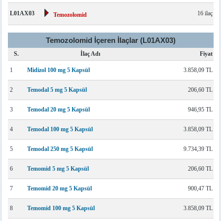
L01AX03
16 ilaç
Temozolomid
Temozolomid İçeren İlaçlar (L01AX03)
S.
İlaç Adı
Fiyat
1
Midizol 100 mg 5 Kapsül
3.858,09 TL
2
Temodal 5 mg 5 Kapsül
206,60 TL
3
Temodal 20 mg 5 Kapsül
946,95 TL
4
Temodal 100 mg 5 Kapsül
3.858,09 TL
5
Temodal 250 mg 5 Kapsül
9.734,39 TL
6
Temomid 5 mg 5 Kapsül
206,60 TL
7
Temomid 20 mg 5 Kapsül
900,47 TL
8
Temomid 100 mg 5 Kapsül
3.858,09 TL