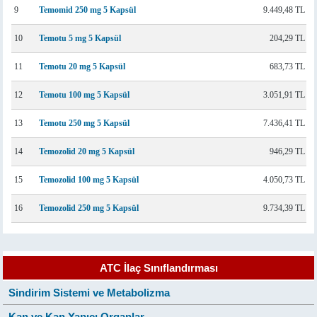
9
Temomid 250 mg 5 Kapsül
9.449,48 TL
10
Temotu 5 mg 5 Kapsül
204,29 TL
11
Temotu 20 mg 5 Kapsül
683,73 TL
12
Temotu 100 mg 5 Kapsül
3.051,91 TL
13
Temotu 250 mg 5 Kapsül
7.436,41 TL
14
Temozolid 20 mg 5 Kapsül
946,29 TL
15
Temozolid 100 mg 5 Kapsül
4.050,73 TL
16
Temozolid 250 mg 5 Kapsül
9.734,39 TL
ATC İlaç Sınıflandırması
Sindirim Sistemi ve Metabolizma
Kan ve Kan Yapıcı Organlar