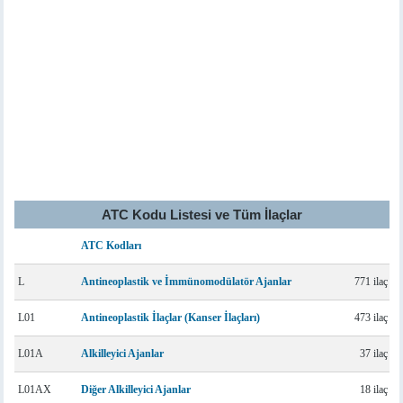
ATC Kodu Listesi ve Tüm İlaçlar
ATC Kodları
L
Antineoplastik ve İmmünomodülatör Ajanlar
771 ilaç
L01
Antineoplastik İlaçlar (Kanser İlaçları)
473 ilaç
L01A
Alkilleyici Ajanlar
37 ilaç
L01AX
Diğer Alkilleyici Ajanlar
18 ilaç