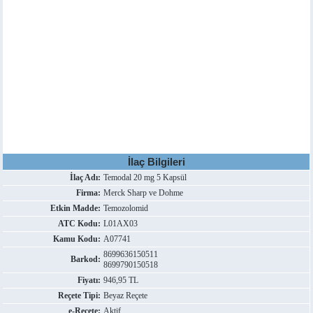
İlaç Bilgileri
İlaç Adı:
Temodal 20 mg 5 Kapsül
Firma:
Merck Sharp ve Dohme
Etkin Madde:
Temozolomid
ATC Kodu:
L01AX03
Kamu Kodu:
A07741
8699636150511
Barkod:
8699790150518
Fiyatı:
946,95 TL
Reçete Tipi:
Beyaz Reçete
e-Reçete:
Aktif