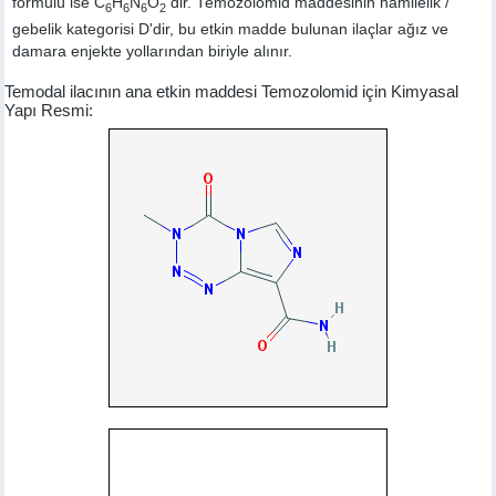
formülü ise C
H
N
O
dir. Temozolomid maddesinin hamilelik /
6
6
6
2
gebelik kategorisi D'dir, bu etkin madde bulunan ilaçlar ağız ve
damara enjekte yollarından biriyle alınır.
Temodal ilacının ana etkin maddesi Temozolomid için Kimyasal
Yapı Resmi: