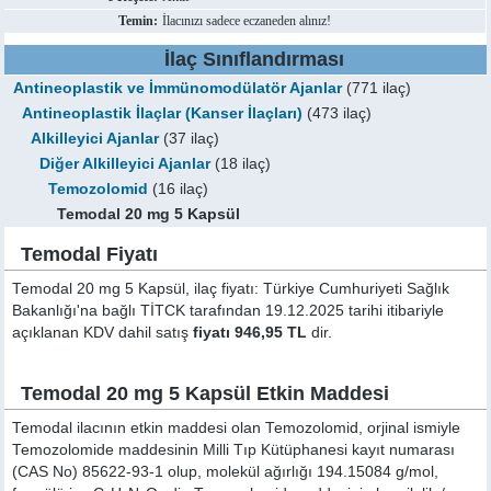
Temin:
İlacınızı sadece eczaneden alınız!
İlaç Sınıflandırması
Antineoplastik ve İmmünomodülatör Ajanlar
(771 ilaç)
Antineoplastik İlaçlar (Kanser İlaçları)
(473 ilaç)
Alkilleyici Ajanlar
(37 ilaç)
Diğer Alkilleyici Ajanlar
(18 ilaç)
Temozolomid
(16 ilaç)
Temodal 20 mg 5 Kapsül
Temodal Fiyatı
Temodal 20 mg 5 Kapsül, ilaç fiyatı: Türkiye Cumhuriyeti Sağlık
Bakanlığı'na bağlı TİTCK tarafından 19.12.2025 tarihi itibariyle
açıklanan KDV dahil satış
fiyatı 946,95 TL
dir.
Temodal 20 mg 5 Kapsül Etkin Maddesi
Temodal ilacının etkin maddesi olan Temozolomid, orjinal ismiyle
Temozolomide
maddesinin Milli Tıp Kütüphanesi kayıt numarası
(CAS No) 85622-93-1 olup, molekül ağırlığı 194.15084 g/mol,