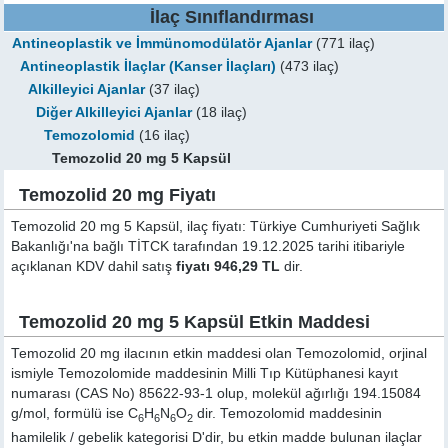
İlaç Sınıflandırması
Antineoplastik ve İmmünomodülatör Ajanlar
(771 ilaç)
Antineoplastik İlaçlar (Kanser İlaçları)
(473 ilaç)
Alkilleyici Ajanlar
(37 ilaç)
Diğer Alkilleyici Ajanlar
(18 ilaç)
Temozolomid
(16 ilaç)
Temozolid 20 mg 5 Kapsül
Temozolid 20 mg Fiyatı
Temozolid 20 mg 5 Kapsül, ilaç fiyatı: Türkiye Cumhuriyeti Sağlık
Bakanlığı'na bağlı TİTCK tarafından 19.12.2025 tarihi itibariyle
açıklanan KDV dahil satış
fiyatı 946,29 TL
dir.
Temozolid 20 mg 5 Kapsül Etkin Maddesi
Temozolid 20 mg ilacının etkin maddesi olan Temozolomid, orjinal
ismiyle
Temozolomide
maddesinin Milli Tıp Kütüphanesi kayıt
numarası (CAS No) 85622-93-1 olup, molekül ağırlığı 194.15084
g/mol, formülü ise C
H
N
O
dir. Temozolomid maddesinin
6
6
6
2
hamilelik / gebelik kategorisi D'dir, bu etkin madde bulunan ilaçlar