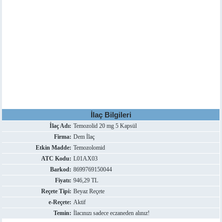
İlaç Bilgileri
İlaç Adı:
Temozolid 20 mg 5 Kapsül
Firma:
Dem İlaç
Etkin Madde:
Temozolomid
ATC Kodu:
L01AX03
Barkod:
8699769150044
Fiyatı:
946,29 TL
Reçete Tipi:
Beyaz Reçete
e-Reçete:
Aktif
Temin:
İlacınızı sadece eczaneden alınız!