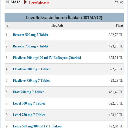
J01MA12
29 ilaç
Levofloksasin
Levofloksasin İçeren İlaçlar (J01MA12)
S.
İlaç Adı
Fiyat
1
Beraxin 500 mg 7 Tablet
322,78 TL
2
Beraxin 750 mg 7 Tablet
423,23 TL
3
Floxilevo 500 mg/100 ml IV Enfüzyon Çözeltisi
355,51 TL
4
Floxilevo 500 mg 7 Tablet
322,78 TL
5
Floxilevo 750 mg 7 Tablet
423,23 TL
6
Ilfox 750 mg 7 Tablet
461,42 TL
7
Lebel 500 mg 7 Tablet
322,75 TL
8
Lebel 750 mg 7 Tablet
423,10 TL
9
Lefox 500 mg/100 ml IV 1 Flakon
492,04 TL