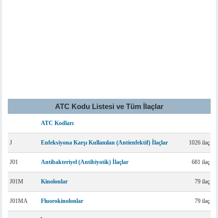
ATC Kodu Listesi ve Tüm İlaçlar
ATC Kodları
J
Enfeksiyona Karşı Kullanılan (Antienfektif) İlaçlar
1026 ilaç
J01
Antibakteriyel (Antibiyotik) İlaçlar
681 ilaç
J01M
Kinolonlar
79 ilaç
J01MA
Fluorokinolonlar
79 ilaç