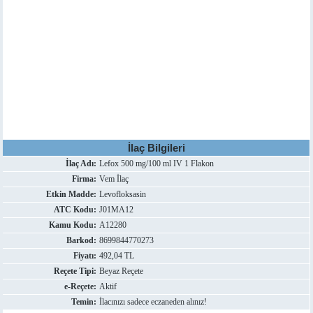
İlaç Bilgileri
İlaç Adı:
Lefox 500 mg/100 ml IV 1 Flakon
Firma:
Vem İlaç
Etkin Madde:
Levofloksasin
ATC Kodu:
J01MA12
Kamu Kodu:
A12280
Barkod:
8699844770273
Fiyatı:
492,04 TL
Reçete Tipi:
Beyaz Reçete
e-Reçete:
Aktif
Temin:
İlacınızı sadece eczaneden alınız!