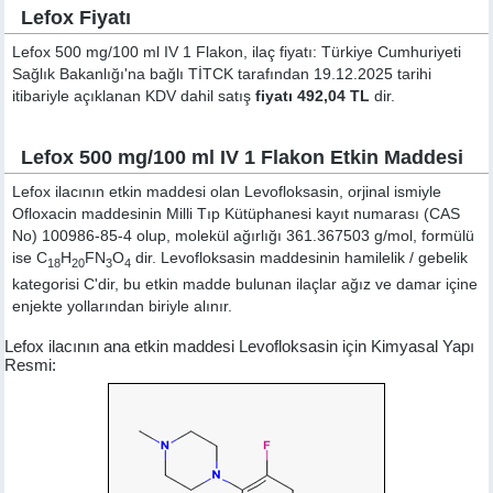
Lefox Fiyatı
Lefox 500 mg/100 ml IV 1 Flakon, ilaç fiyatı: Türkiye Cumhuriyeti
Sağlık Bakanlığı'na bağlı TİTCK tarafından 19.12.2025 tarihi
itibariyle açıklanan KDV dahil satış
fiyatı 492,04 TL
dir.
Lefox 500 mg/100 ml IV 1 Flakon Etkin Maddesi
Lefox ilacının etkin maddesi olan Levofloksasin, orjinal ismiyle
Ofloxacin
maddesinin Milli Tıp Kütüphanesi kayıt numarası (CAS
No) 100986-85-4 olup, molekül ağırlığı 361.367503 g/mol, formülü
ise C
H
FN
O
dir. Levofloksasin maddesinin hamilelik / gebelik
18
20
3
4
kategorisi C'dir, bu etkin madde bulunan ilaçlar ağız ve damar içine
enjekte yollarından biriyle alınır.
Lefox ilacının ana etkin maddesi Levofloksasin için Kimyasal Yapı
Resmi: