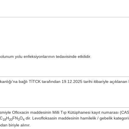
unum yolu enfeksiyonlarının tedavisinde etkilidir.
kanlığı'na bağlı TİTCK tarafından 19.12.2025 tarihi itibariyle açıklana
ismiyle
Ofloxacin
maddesinin Milli Tıp Kütüphanesi kayıt numarası (CA
 C
H
FN
O
dir. Levofloksasin maddesinin hamilelik / gebelik kategoris
18
20
3
4
an biriyle alınır.