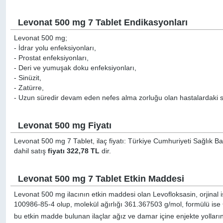
Levonat 500 mg 7 Tablet Endikasyonları
Levonat 500 mg;
- İdrar yolu enfeksiyonları,
- Prostat enfeksiyonları,
- Deri ve yumuşak doku enfeksiyonları,
- Sinüzit,
- Zatürre,
- Uzun süredir devam eden nefes alma zorluğu olan hastalardaki sol
Levonat 500 mg Fiyatı
Levonat 500 mg 7 Tablet, ilaç fiyatı: Türkiye Cumhuriyeti Sağlık Ba
dahil satış
fiyatı 322,78 TL
dir.
Levonat 500 mg 7 Tablet Etkin Maddesi
Levonat 500 mg ilacının etkin maddesi olan Levofloksasin, orjinal 
100986-85-4 olup, molekül ağırlığı 361.367503 g/mol, formülü ise
bu etkin madde bulunan ilaçlar ağız ve damar içine enjekte yollarınd