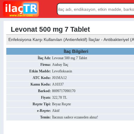
Levonat 500 mg 7 Tablet
Enfeksiyona Karşı Kullanılan (Antienfektif) İlaçlar - Antibakteriyel (A
İlaç Bilgileri
İlaç Adı:
Levonat 500 mg 7 Tablet
Firma:
Atabay İlaç
Etkin Madde:
Levofloksasin
ATC Kodu:
J01MA12
Kamu Kodu:
A10337
Barkod:
8699717090170
Fiyatı:
322,78 TL
Reçete Tipi:
Beyaz Reçete
e-Reçete:
Aktif
Temin:
İlacınızı sadece eczaneden alınız!