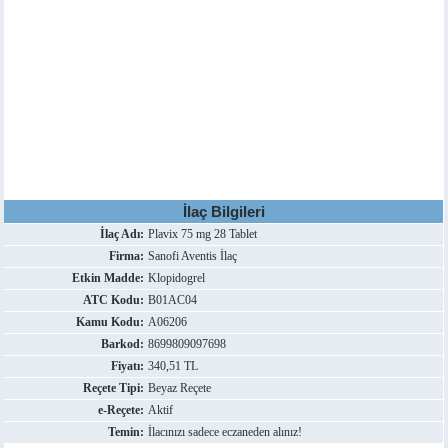
İlaç Bilgileri
İlaç Adı:
Plavix 75 mg 28 Tablet
Firma:
Sanofi Aventis İlaç
Etkin Madde:
Klopidogrel
ATC Kodu:
B01AC04
Kamu Kodu:
A06206
Barkod:
8699809097698
Fiyatı:
340,51 TL
Reçete Tipi:
Beyaz Reçete
e-Reçete:
Aktif
Temin:
İlacınızı sadece eczaneden alınız!