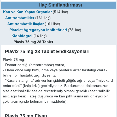
İlaç Sınıflandırması
Kan ve Kan Yapıcı Organlar
(514 ilaç)
Antitrombotikler
(161 ilaç)
Antitrombotik İlaçlar
(161 ilaç)
Platelet Agregasyon İnhibitörleri
(78 ilaç)
Klopidogrel
(14 ilaç)
Plavix 75 mg 28 Tablet
Plavix 75 mg 28 Tablet Endikasyonları
Plavix 75 mg;
- Damar sertliği (aterotromboz) varsa,
- Daha önce kalp krizi, inme veya periferik arter hastalığı olarak
bilinen bir hastalık geçirdiyseniz,
- "Kararsız angina" adı verilen şiddetli göğüs ağrısı veya "miyokard
enfarktüsü" (kalp krizi) geçirdiyseniz. Bu durumda doktorunuzun
size asetilsalisilik asit de reçetelemiş olması gerekir (asetilsalisilik
asit, ağrı kesici, ateş düşürücü ve kan pıhtılaşmasını önleyici bir
çok ilacın içinde bulunan bir maddedir).
Plavix 75 mg Fiyatı