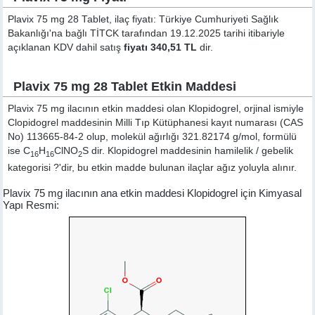
Plavix 75 mg 28 Tablet, ilaç fiyatı: Türkiye Cumhuriyeti Sağlık
Bakanlığı'na bağlı TİTCK tarafından 19.12.2025 tarihi itibariyle
açıklanan KDV dahil satış
fiyatı 340,51 TL
dir.
Plavix 75 mg 28 Tablet Etkin Maddesi
Plavix 75 mg ilacının etkin maddesi olan Klopidogrel, orjinal ismiyle
Clopidogrel
maddesinin Milli Tıp Kütüphanesi kayıt numarası (CAS
No) 113665-84-2 olup, molekül ağırlığı 321.82174 g/mol, formülü
ise C
H
ClNO
S dir. Klopidogrel maddesinin hamilelik / gebelik
16
16
2
kategorisi ?'dir, bu etkin madde bulunan ilaçlar ağız yoluyla alınır.
Plavix 75 mg ilacının ana etkin maddesi Klopidogrel için Kimyasal
Yapı Resmi: