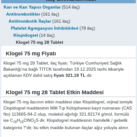
Kan ve Kan Yapıcı Organlar
(514 ilaç)
Antitrombotikler
(161 ilaç)
Antitrombotik İlaçlar
(161 ilaç)
Platelet Agregasyon İnhibitörleri
(78 ilaç)
Klopidogrel
(14 ilaç)
Klogel 75 mg 28 Tablet
Klogel 75 mg Fiyatı
Klogel 75 mg 28 Tablet, ilaç fiyatı: Türkiye Cumhuriyeti Sağlık
Bakanlığı'na bağlı TİTCK tarafından 19.12.2025 tarihi itibariyle
açıklanan KDV dahil satış
fiyatı 321,18 TL
dir.
Klogel 75 mg 28 Tablet Etkin Maddesi
Klogel 75 mg ilacının etkin maddesi olan Klopidogrel, orjinal ismiyle
Clopidogrel
maddesinin Milli Tıp Kütüphanesi kayıt numarası (CAS
No) 113665-84-2 olup, molekül ağırlığı 321.82174 g/mol, formülü
ise C
H
ClNO
S dir. Klopidogrel maddesinin hamilelik / gebelik
16
16
2
kategorisi ?'dir, bu etkin madde bulunan ilaçlar ağız yoluyla alınır.