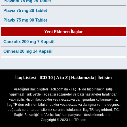
Plavidol 75 mg 28 Tablet
Plavix 75 mg 28 Tablet
Plavix 75 mg 90 Tablet
Yeni Eklenen İlaçlar
Canzolix 200 mg 7 Kapsül
Omheal 20 mg 14 Kapsül
İlaç Listesi
|
ICD 10
|
A to Z
|
Hakkımızda
|
İletişim
Aradığınız ilaç bilgileri ilactr.com da - ilaç TR'de hiçbir ilacın satışı
yapılmaz! Türkiye'de ilaç satışı eczaneler ve bazı hastaneler tarafından
yapılabilir. Hiçbir ilacı doktor veya eczacıya danışmadan kullanmayınız.
İlaç TR'den edinilen bilgiler doktor veya eczacıya danışma yerine geçmez,
doğacak sorunlardan sitemiz sorumlu tutulamaz. İlaç TR ilaç rehberi, T.C.
Sağlık Bakanlğı'nın "Akılcı İlaç" kampanyasını desteklemektedir. -
Copyright © 2023 ilacTR.com