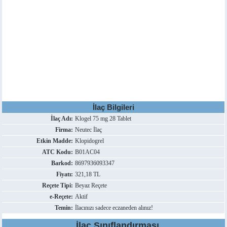
İlaç Bilgileri
İlaç Adı:
Klogel 75 mg 28 Tablet
Firma:
Neutec İlaç
Etkin Madde:
Klopidogrel
ATC Kodu:
B01AC04
Barkod:
8697936093347
Fiyatı:
321,18 TL
Reçete Tipi:
Beyaz Reçete
e-Reçete:
Aktif
Temin:
İlacınızı sadece eczaneden alınız!
İlaç Sınıflandırması