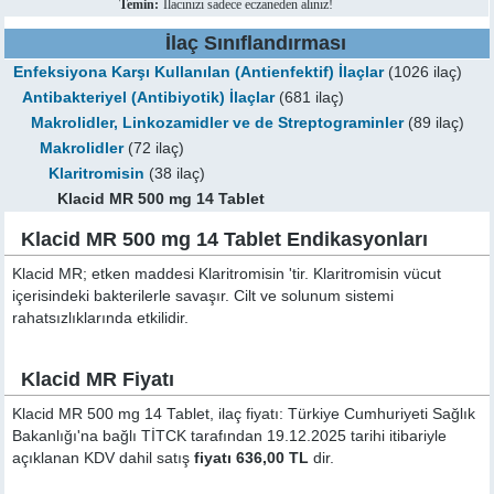
Temin:
İlacınızı sadece eczaneden alınız!
İlaç Sınıflandırması
Enfeksiyona Karşı Kullanılan (Antienfektif) İlaçlar
(1026 ilaç)
Antibakteriyel (Antibiyotik) İlaçlar
(681 ilaç)
Makrolidler, Linkozamidler ve de Streptograminler
(89 ilaç)
Makrolidler
(72 ilaç)
Klaritromisin
(38 ilaç)
Klacid MR 500 mg 14 Tablet
Klacid MR 500 mg 14 Tablet Endikasyonları
Klacid MR; etken maddesi Klaritromisin 'tir. Klaritromisin vücut
içerisindeki bakterilerle savaşır. Cilt ve solunum sistemi
rahatsızlıklarında etkilidir.
Klacid MR Fiyatı
Klacid MR 500 mg 14 Tablet, ilaç fiyatı: Türkiye Cumhuriyeti Sağlık
Bakanlığı'na bağlı TİTCK tarafından 19.12.2025 tarihi itibariyle
açıklanan KDV dahil satış
fiyatı 636,00 TL
dir.