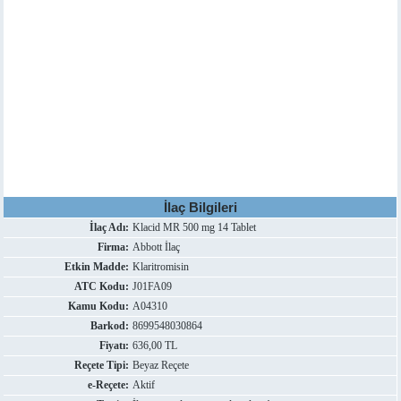
İlaç Bilgileri
İlaç Adı:
Klacid MR 500 mg 14 Tablet
Firma:
Abbott İlaç
Etkin Madde:
Klaritromisin
ATC Kodu:
J01FA09
Kamu Kodu:
A04310
Barkod:
8699548030864
Fiyatı:
636,00 TL
Reçete Tipi:
Beyaz Reçete
e-Reçete:
Aktif