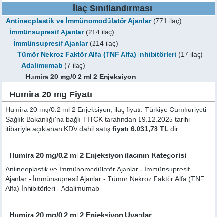
İlaç Sınıflandırması
Antineoplastik ve İmmünomodülatör Ajanlar
(771 ilaç)
İmmünsupresif Ajanlar
(214 ilaç)
İmmünsupresif Ajanlar
(214 ilaç)
Tümör Nekroz Faktör Alfa (TNF Alfa) İnhibitörleri
(17 ilaç)
Adalimumab
(7 ilaç)
Humira 20 mg/0.2 ml 2 Enjeksiyon
Humira 20 mg Fiyatı
Humira 20 mg/0.2 ml 2 Enjeksiyon, ilaç fiyatı: Türkiye Cumhuriyeti
Sağlık Bakanlığı'na bağlı TİTCK tarafından 19.12.2025 tarihi
itibariyle açıklanan KDV dahil satış
fiyatı 6.031,78 TL
dir.
Humira 20 mg/0.2 ml 2 Enjeksiyon ilacının Kategorisi
Antineoplastik ve İmmünomodülatör Ajanlar - İmmünsupresif
Ajanlar - İmmünsupresif Ajanlar - Tümör Nekroz Faktör Alfa (TNF
Alfa) İnhibitörleri - Adalimumab
Humira 20 mg/0.2 ml 2 Enjeksiyon Uyarılar