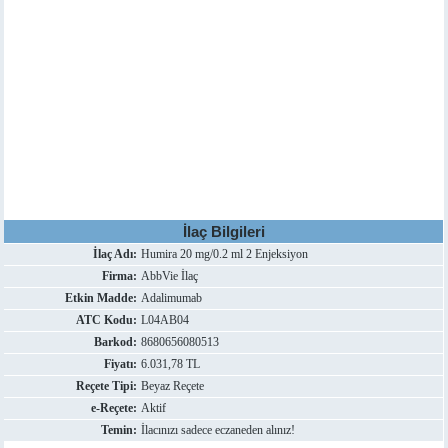
İlaç Bilgileri
İlaç Adı:
Humira 20 mg/0.2 ml 2 Enjeksiyon
Firma:
AbbVie İlaç
Etkin Madde:
Adalimumab
ATC Kodu:
L04AB04
Barkod:
8680656080513
Fiyatı:
6.031,78 TL
Reçete Tipi:
Beyaz Reçete
e-Reçete:
Aktif
Temin:
İlacınızı sadece eczaneden alınız!