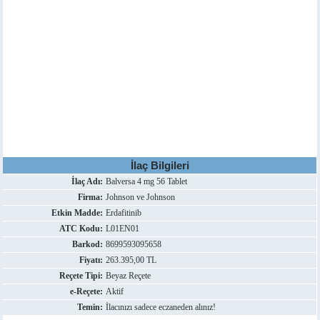
İlaç Bilgileri
İlaç Adı:
Balversa 4 mg 56 Tablet
Firma:
Johnson ve Johnson
Etkin Madde:
Erdafitinib
ATC Kodu:
L01EN01
Barkod:
8699593095658
Fiyatı:
263.395,00 TL
Reçete Tipi:
Beyaz Reçete
e-Reçete:
Aktif
Temin:
İlacınızı sadece eczaneden alınız!