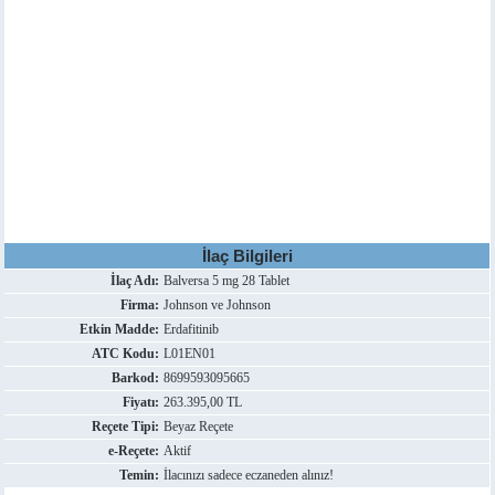
İlaç Bilgileri
İlaç Adı:
Balversa 5 mg 28 Tablet
Firma:
Johnson ve Johnson
Etkin Madde:
Erdafitinib
ATC Kodu:
L01EN01
Barkod:
8699593095665
Fiyatı:
263.395,00 TL
Reçete Tipi:
Beyaz Reçete
e-Reçete:
Aktif
Temin:
İlacınızı sadece eczaneden alınız!