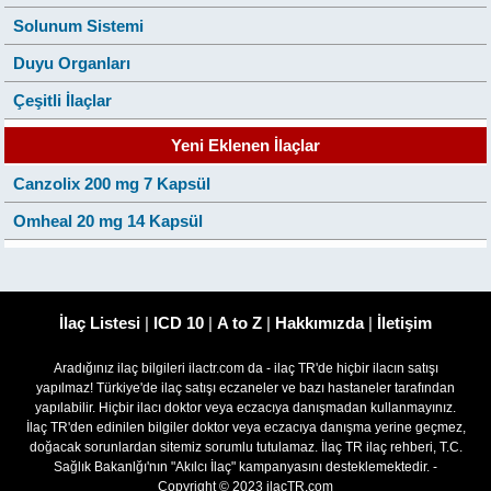
Solunum Sistemi
Duyu Organları
Çeşitli İlaçlar
Yeni Eklenen İlaçlar
Canzolix 200 mg 7 Kapsül
Omheal 20 mg 14 Kapsül
İlaç Listesi
|
ICD 10
|
A to Z
|
Hakkımızda
|
İletişim
Aradığınız ilaç bilgileri ilactr.com da - ilaç TR'de hiçbir ilacın satışı
yapılmaz! Türkiye'de ilaç satışı eczaneler ve bazı hastaneler tarafından
yapılabilir. Hiçbir ilacı doktor veya eczacıya danışmadan kullanmayınız.
İlaç TR'den edinilen bilgiler doktor veya eczacıya danışma yerine geçmez,
doğacak sorunlardan sitemiz sorumlu tutulamaz. İlaç TR ilaç rehberi, T.C.
Sağlık Bakanlğı'nın "Akılcı İlaç" kampanyasını desteklemektedir. -
Copyright © 2023 ilacTR.com