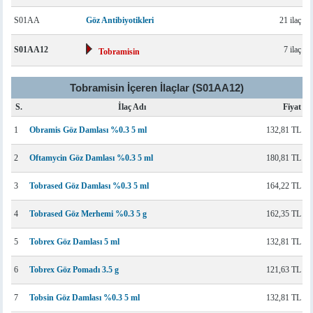
S01AA
Göz Antibiyotikleri
21 ilaç
S01AA12
7 ilaç
Tobramisin
Tobramisin İçeren İlaçlar (S01AA12)
S.
İlaç Adı
Fiyat
1
Obramis Göz Damlası %0.3 5 ml
132,81 TL
2
Oftamycin Göz Damlası %0.3 5 ml
180,81 TL
3
Tobrased Göz Damlası %0.3 5 ml
164,22 TL
4
Tobrased Göz Merhemi %0.3 5 g
162,35 TL
5
Tobrex Göz Damlası 5 ml
132,81 TL
6
Tobrex Göz Pomadı 3.5 g
121,63 TL
7
Tobsin Göz Damlası %0.3 5 ml
132,81 TL