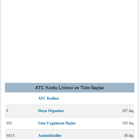
ATC Kodu Listesi ve Tüm İlaçlar
ATC Kodları
S
Duyu Organları
207 ilaç
S01
Göze Uygulanan İlaçlar
193 ilaç
S01A
Antienfektifler
40 ilaç