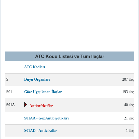
ATC Kodu Listesi ve Tüm İlaçlar
ATC Kodları
S
Duyu Organları
207 ilaç
S01
Göze Uygulanan İlaçlar
193 ilaç
S01A
40 ilaç
Antienfektifler
S01AA - Göz Antibiyotikleri
21 ilaç
S01AD - Antiviraller
1 ilaç