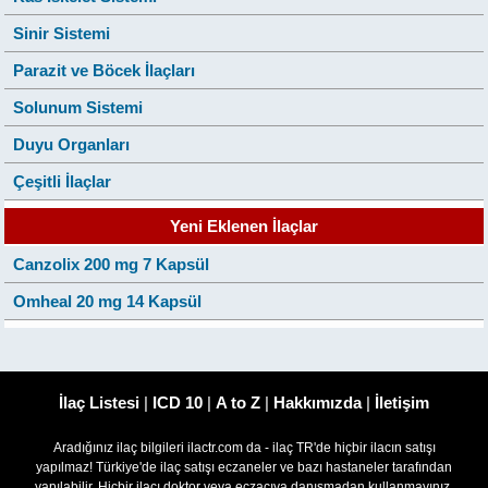
Sinir Sistemi
Parazit ve Böcek İlaçları
Solunum Sistemi
Duyu Organları
Çeşitli İlaçlar
Yeni Eklenen İlaçlar
Canzolix 200 mg 7 Kapsül
Omheal 20 mg 14 Kapsül
İlaç Listesi
|
ICD 10
|
A to Z
|
Hakkımızda
|
İletişim
Aradığınız ilaç bilgileri ilactr.com da - ilaç TR'de hiçbir ilacın satışı
yapılmaz! Türkiye'de ilaç satışı eczaneler ve bazı hastaneler tarafından
yapılabilir. Hiçbir ilacı doktor veya eczacıya danışmadan kullanmayınız.