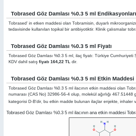
Tobrased Göz Damlası %0.3 5 ml Endikasyonlar
Tobrased' in etken maddesi olan Tobramisin, duyarlı mikroorganiz
tedavisinde kullanılan topikal bir antibiyotiktir. Klinik çalısmalar t
Tobrased Göz Damlası %0.3 5 ml Fiyatı
Tobrased Göz Damlası %0.3 5 ml, ilaç fiyatı: Türkiye Cumhuriyeti S
KDV dahil satış
fiyatı 164,22 TL
dir.
Tobrased Göz Damlası %0.3 5 ml Etkin Maddesi
Tobrased Göz Damlası %0.3 5 ml ilacının etkin maddesi olan Tobra
numarası (CAS No) 32986-56-4 olup, molekül ağırlığı 467.51448 g
kategorisi D-B'dir, bu etkin madde bulunan ilaçlar enjekte, inhaler 
Tobrased Göz Damlası %0.3 5 ml ilacının ana etkin maddesi Tobr