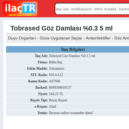
Tobrased Göz Damlası %0.3 5 ml
Duyu Organları - Göze Uygulanan İlaçlar - Antienfektifler - Göz Anti
İlaç Bilgileri
İlaç Adı:
Tobrased Göz Damlası %0.3 5 ml
Firma:
Bilim İlaç
Etkin Madde:
Tobramisin
ATC Kodu:
S01AA12
Kamu Kodu:
A07940
Barkod:
8699569610137
Fiyatı:
164,22 TL
Reçete Tipi:
Beyaz Reçete
e-Reçete:
Aktif
Temin:
İlacınızı sadece eczaneden alınız!