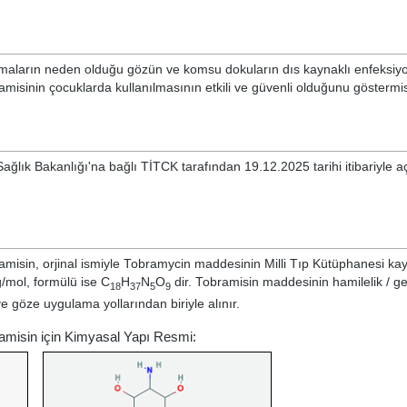
ı
maların neden olduğu gözün ve komsu dokuların dıs kaynaklı enfeksiyo
obramisinin çocuklarda kullanılmasının etkili ve güvenli olduğunu göstermis
ağlık Bakanlığı'na bağlı TİTCK tarafından 19.12.2025 tarihi itibariyle a
misin, orjinal ismiyle
Tobramycin
maddesinin Milli Tıp Kütüphanesi kay
/mol, formülü ise C
H
N
O
dir. Tobramisin maddesinin hamilelik / ge
18
37
5
9
ve göze uygulama yollarından biriyle alınır.
amisin için Kimyasal Yapı Resmi: