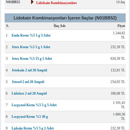
N01BB52
14 ilaç
Lidokain Kombinasyonları
Lidokain Kombinasyonları İçeren İlaçlar (N01BB52)
S.
İlaç Adı
Fiyat
1.244,82
1
Emla Krem %5 5 g 5 Adet
TL
2
Jetex Krem %5 5 g 1 Adet
232,39 TL
3
Jetex Krem %5 15 g 1 Adet
610,39 TL
4
Jetokain 2 ml 20 Ampül
132,81 TL
5
Jetosel 2 ml 20 Ampül
254,93 TL
6
Lidofast 2 ml 20 Ampül
188,08 TL
1.191,45
7
Locpynol Krem %5 5 g 5 Adet
TL
1.060,36
8
Locpynol Krem %5 30 g
TL
9
Lpkain Krem %5 5 g 1 Adet
232,39 TL