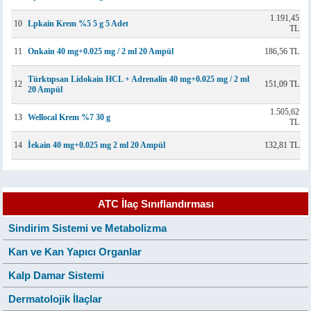
1.191,45
10
Lpkain Krem %5 5 g 5 Adet
TL
11
Onkain 40 mg+0.025 mg / 2 ml 20 Ampül
186,56 TL
Türktıpsan Lidokain HCL + Adrenalin 40 mg+0.025 mg / 2 ml
12
151,09 TL
20 Ampül
1.505,62
13
Wellocal Krem %7 30 g
TL
14
İekain 40 mg+0.025 mg 2 ml 20 Ampül
132,81 TL
ATC İlaç Sınıflandırması
Sindirim Sistemi ve Metabolizma
Kan ve Kan Yapıcı Organlar
Kalp Damar Sistemi
Dermatolojik İlaçlar