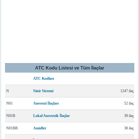
ATC Kodu Listesi ve Tüm İlaçlar
ATC Kodları
N
Sinir Sistemi
1247 ilaç
N01
Anestezi İlaçları
52 ilaç
N01B
Lokal Anestezik İlaçlar
39 ilaç
N01BB
Amidler
38 ilaç