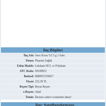
İlaç Bilgileri
İlaç Adı:
Jetex Krem %5 5 g 1 Adet
Firma:
Pharmet Sağlık
Etkin Madde:
Lidokain HCL ve Prilokain
ATC Kodu:
N01BB52
Barkod:
8680955350027
Fiyatı:
232,39 TL
Reçete Tipi:
Beyaz Reçete
e-Reçete:
Aktif
Temin:
İlacınızı sadece eczaneden alınız!
İlaç Sınıflandırması