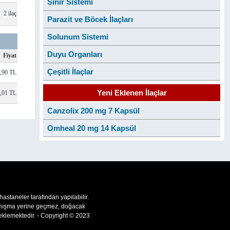
Sinir Sistemi
2 ilaç
Parazit ve Böcek İlaçları
Solunum Sistemi
Duyu Organları
Fiyat
Çeşitli İlaçlar
,90 TL
Yeni Eklenen İlaçlar
,01 TL
Canzolix 200 mg 7 Kapsül
Omheal 20 mg 14 Kapsül
 hastaneler tarafından yapılabilir.
 danışma yerine geçmez, doğacak
teklemektedir. - Copyright © 2023