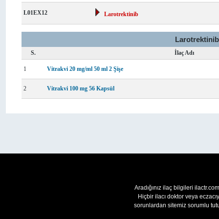
L01EX12
Larotrektinib
Larotrektinib
S.
İlaç Adı
1
Vitrakvi 20 mg/ml 50 ml 2 Şişe
2
Vitrakvi 100 mg 56 Kapsül
Aradığınız ilaç bilgileri ilactr.c
Hiçbir ilacı doktor veya eczac
sorunlardan sitemiz sorumlu tutu