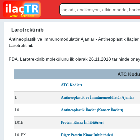
Larotrektinib
Antineoplastik ve İmmünomodülatör Ajanlar - Antineoplastik İlaçlar (Ka
Larotrektinib
FDA, Larotrektinib molekülünü ilk olarak 26.11.2018 tarihinde onay
ATC Kodu L
ATC Kodları
L
Antineoplastik ve İmmünomodülatör Ajanlar
L01
Antineoplastik İlaçlar (Kanser İlaçları)
L01E
Protein Kinaz İnhibitörleri
L01EX
Diğer Protein Kinaz İnhibitörleri