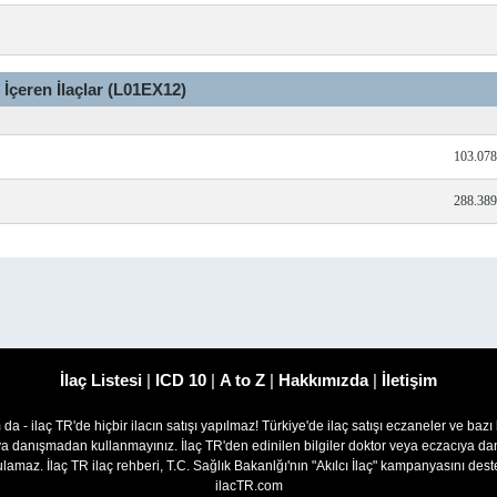
 İçeren İlaçlar (L01EX12)
103.078
288.389
İlaç Listesi
|
ICD 10
|
A to Z
|
Hakkımızda
|
İletişim
om da - ilaç TR'de hiçbir ilacın satışı yapılmaz! Türkiye'de ilaç satışı eczaneler ve bazı
ıya danışmadan kullanmayınız. İlaç TR'den edinilen bilgiler doktor veya eczacıya
lamaz. İlaç TR ilaç rehberi, T.C. Sağlık Bakanlğı'nın "Akılcı İlaç" kampanyasını des
ilacTR.com