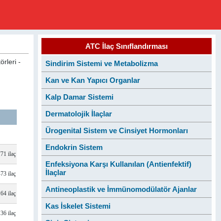
ATC İlaç Sınıflandırması
örleri -
Sindirim Sistemi ve Metabolizma
Kan ve Kan Yapıcı Organlar
Kalp Damar Sistemi
Dermatolojik İlaçlar
Ürogenital Sistem ve Cinsiyet Hormonları
Endokrin Sistem
771 ilaç
Enfeksiyona Karşı Kullanılan (Antienfektif)
İlaçlar
473 ilaç
Antineoplastik ve İmmünomodülatör Ajanlar
164 ilaç
Kas İskelet Sistemi
36 ilaç