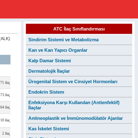
ATC İlaç Sınıflandırması
 (ALK)
Sindirim Sistemi ve Metabolizma
Kan ve Kan Yapıcı Organlar
Kalp Damar Sistemi
Dermatolojik İlaçlar
Ürogenital Sistem ve Cinsiyet Hormonları
771 ilaç
Endokrin Sistem
473 ilaç
Enfeksiyona Karşı Kullanılan (Antienfektif)
164 ilaç
İlaçlar
Antineoplastik ve İmmünomodülatör Ajanlar
10 ilaç
Kas İskelet Sistemi
2 ilaç