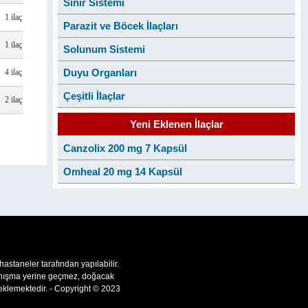
Sinir Sistemi
1 ilaç
Parazit ve Böcek İlaçları
1 ilaç
Solunum Sistemi
Duyu Organları
4 ilaç
Çeşitli İlaçlar
2 ilaç
Yeni Eklenen İlaçlar
Canzolix 200 mg 7 Kapsül
Omheal 20 mg 14 Kapsül
 hastaneler tarafından yapılabilir.
 danışma yerine geçmez, doğacak
teklemektedir. - Copyright © 2023