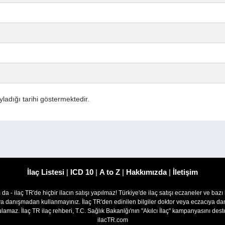
ladığı tarihi göstermektedir.
İlaç Listesi
|
ICD 10
|
A to Z
|
Hakkımızda
|
İletişim
om da - ilaç TR'de hiçbir ilacın satışı yapılmaz! Türkiye'de ilaç satışı eczaneler ve bazı
ıya danışmadan kullanmayınız. İlaç TR'den edinilen bilgiler doktor veya eczacıya
lamaz. İlaç TR ilaç rehberi, T.C. Sağlık Bakanlğı'nın "Akılcı İlaç" kampanyasını des
ilacTR.com