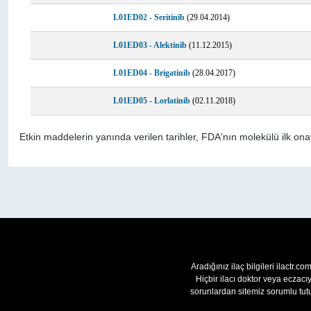
L01ED02 - Seritinib
(29.04.2014)
L01ED03 - Alektinib
(11.12.2015)
L01ED04 - Brigatinib
(28.04.2017)
L01ED05 - Lorlatinib
(02.11.2018)
Etkin maddelerin yanında verilen tarihler, FDA'nın molekülü ilk onay
Aradığınız ilaç bilgileri ilactr.c
Hiçbir ilacı doktor veya eczac
sorunlardan sitemiz sorumlu tutu