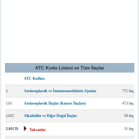
ATC Kodu Listesi ve Tüm İlaçlar
ATC Kodları
L
Antineoplastik ve İmmünomodülatör Ajanlar
771 ilaç
L01
Antineoplastik İlaçlar (Kanser İlaçları)
473 ilaç
L01C
Alkaloidler ve Diğer Doğal İlaçlar
59 ilaç
L01CD
31 ilaç
Taksanlar