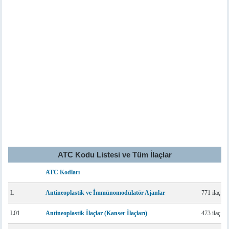
ATC Kodu Listesi ve Tüm İlaçlar
ATC Kodları
L
Antineoplastik ve İmmünomodülatör Ajanlar
771 ilaç
L01
Antineoplastik İlaçlar (Kanser İlaçları)
473 ilaç