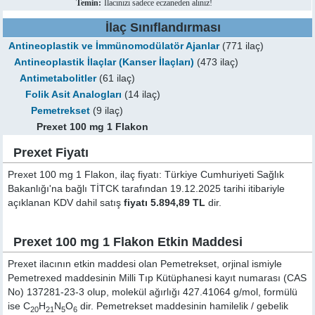
Temin:
İlacınızı sadece eczaneden alınız!
İlaç Sınıflandırması
Antineoplastik ve İmmünomodülatör Ajanlar
(771 ilaç)
Antineoplastik İlaçlar (Kanser İlaçları)
(473 ilaç)
Antimetabolitler
(61 ilaç)
Folik Asit Analogları
(14 ilaç)
Pemetrekset
(9 ilaç)
Prexet 100 mg 1 Flakon
Prexet Fiyatı
Prexet 100 mg 1 Flakon, ilaç fiyatı: Türkiye Cumhuriyeti Sağlık
Bakanlığı'na bağlı TİTCK tarafından 19.12.2025 tarihi itibariyle
açıklanan KDV dahil satış
fiyatı 5.894,89 TL
dir.
Prexet 100 mg 1 Flakon Etkin Maddesi
Prexet ilacının etkin maddesi olan Pemetrekset, orjinal ismiyle
Pemetrexed
maddesinin Milli Tıp Kütüphanesi kayıt numarası (CAS
No) 137281-23-3 olup, molekül ağırlığı 427.41064 g/mol, formülü
ise C
H
N
O
dir. Pemetrekset maddesinin hamilelik / gebelik
20
21
5
6