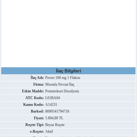
İlaç Bilgileri
İlaç Adı:
Prexet 100 mg 1 Flakon
Firma:
Mustafa Nevzat İlaç
Etkin Madde:
Pemetrekset Disodyum
ATC Kodu:
L01BA04
Kamu Kodu:
A14231
Barkod:
8699541794718
Fiyatı:
5.894,89 TL
Reçete Tipi:
Beyaz Reçete
e-Reçete:
Aktif