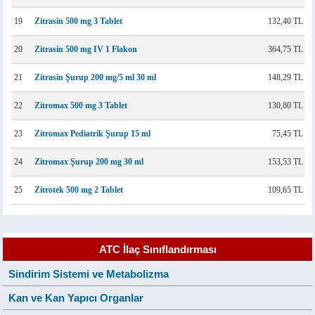
19
Zitrasin 500 mg 3 Tablet
132,40 TL
20
Zitrasin 500 mg IV 1 Flakon
364,75 TL
21
Zitrasin Şurup 200 mg/5 ml 30 ml
148,29 TL
22
Zitromax 500 mg 3 Tablet
130,80 TL
23
Zitromax Pediatrik Şurup 15 ml
75,45 TL
24
Zitromax Şurup 200 mg 30 ml
153,53 TL
25
Zitrotek 500 mg 2 Tablet
109,65 TL
ATC İlaç Sınıflandırması
Sindirim Sistemi ve Metabolizma
Kan ve Kan Yapıcı Organlar