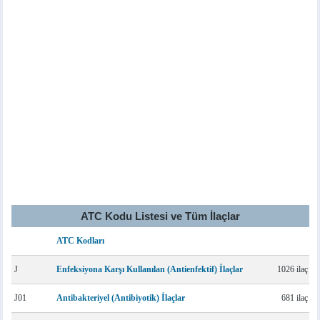
ATC Kodu Listesi ve Tüm İlaçlar
ATC Kodları
J
Enfeksiyona Karşı Kullanılan (Antienfektif) İlaçlar
1026 ilaç
J01
Antibakteriyel (Antibiyotik) İlaçlar
681 ilaç