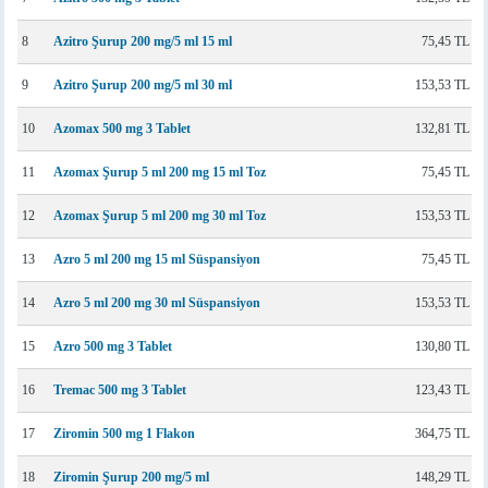
8
Azitro Şurup 200 mg/5 ml 15 ml
75,45 TL
9
Azitro Şurup 200 mg/5 ml 30 ml
153,53 TL
10
Azomax 500 mg 3 Tablet
132,81 TL
11
Azomax Şurup 5 ml 200 mg 15 ml Toz
75,45 TL
12
Azomax Şurup 5 ml 200 mg 30 ml Toz
153,53 TL
13
Azro 5 ml 200 mg 15 ml Süspansiyon
75,45 TL
14
Azro 5 ml 200 mg 30 ml Süspansiyon
153,53 TL
15
Azro 500 mg 3 Tablet
130,80 TL
16
Tremac 500 mg 3 Tablet
123,43 TL
17
Ziromin 500 mg 1 Flakon
364,75 TL
18
Ziromin Şurup 200 mg/5 ml
148,29 TL