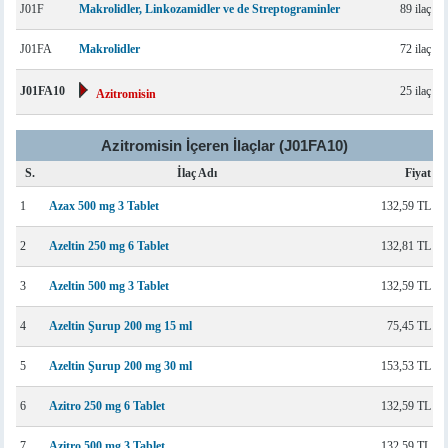
J01F
Makrolidler, Linkozamidler ve de Streptograminler
89 ilaç
J01FA
Makrolidler
72 ilaç
J01FA10
25 ilaç
Azitromisin
Azitromisin İçeren İlaçlar (J01FA10)
S.
İlaç Adı
Fiyat
1
Azax 500 mg 3 Tablet
132,59 TL
2
Azeltin 250 mg 6 Tablet
132,81 TL
3
Azeltin 500 mg 3 Tablet
132,59 TL
4
Azeltin Şurup 200 mg 15 ml
75,45 TL
5
Azeltin Şurup 200 mg 30 ml
153,53 TL
6
Azitro 250 mg 6 Tablet
132,59 TL
7
Azitro 500 mg 3 Tablet
132,59 TL