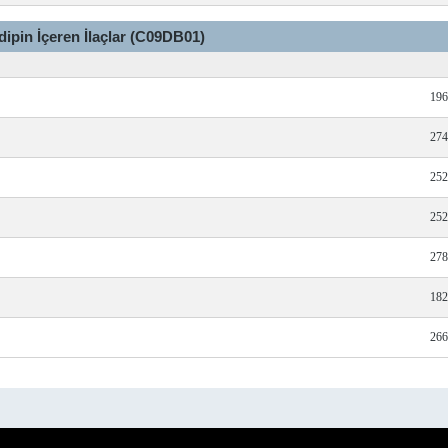
dipin İçeren İlaçlar (C09DB01)
196
274
252
252
278
182
266