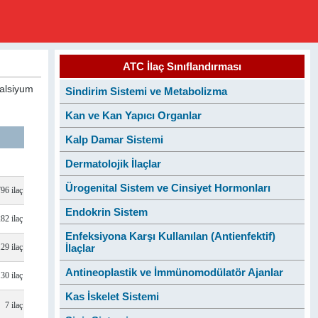
ATC İlaç Sınıflandırması
Kalsiyum
Sindirim Sistemi ve Metabolizma
Kan ve Kan Yapıcı Organlar
Kalp Damar Sistemi
Dermatolojik İlaçlar
Ürogenital Sistem ve Cinsiyet Hormonları
796 ilaç
Endokrin Sistem
282 ilaç
Enfeksiyona Karşı Kullanılan (Antienfektif)
129 ilaç
İlaçlar
Antineoplastik ve İmmünomodülatör Ajanlar
30 ilaç
Kas İskelet Sistemi
7 ilaç