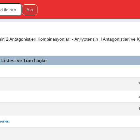
n 2 Antagonistleri Kombinasyonları - Anjiyotensin II Antagonistleri ve 
istesi ve Tüm İlaçlar
erlerı