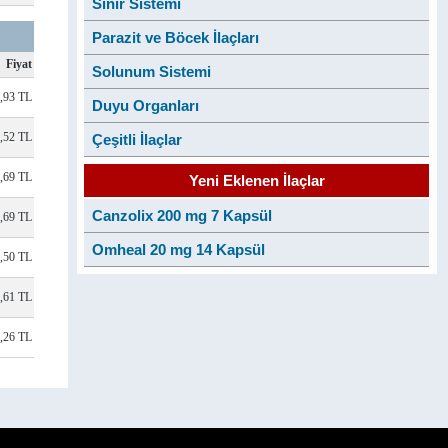
Sinir Sistemi
Parazit ve Böcek İlaçları
Fiyat
Solunum Sistemi
,93 TL
Duyu Organları
,52 TL
Çeşitli İlaçlar
,69 TL
Yeni Eklenen İlaçlar
Canzolix 200 mg 7 Kapsül
,69 TL
Omheal 20 mg 14 Kapsül
,50 TL
,61 TL
,26 TL