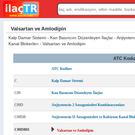
Valsartan ve Amlodipin
Kalp Damar Sistemi - Kan Basıncını Düzenleyen İlaçlar - Anjiyotensi
Kanal Blokerlerı - Valsartan ve Amlodipin
ATC Kodu L
ATC Kodları
C
Kalp Damar Sistemi
C09
Kan Basıncını Düzenleyen İlaçlar
C09D
Anjiyotensin 2 Antagonistleri Kombinasyonları
C09DB
Anjiyotensin II Antagonistleri ve Kalsiyum Kanal Blok
C09DB01
Valsartan ve Amlodipin