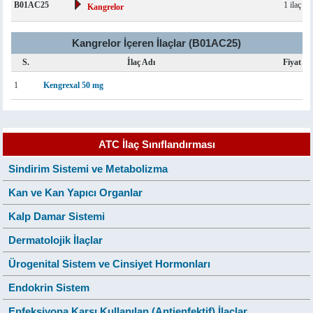
B01AC25
1 ilaç
Kangrelor
Kangrelor İçeren İlaçlar (B01AC25)
S.
İlaç Adı
Fiyat
1
Kengrexal 50 mg
ATC İlaç Sınıflandırması
Sindirim Sistemi ve Metabolizma
Kan ve Kan Yapıcı Organlar
Kalp Damar Sistemi
Dermatolojik İlaçlar
Ürogenital Sistem ve Cinsiyet Hormonları
Endokrin Sistem
Enfeksiyona Karşı Kullanılan (Antienfektif) İlaçlar