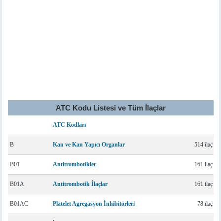
ATC Kodu Listesi ve Tüm İlaçlar
ATC Kodları
B
Kan ve Kan Yapıcı Organlar
514 ilaç
B01
Antitrombotikler
161 ilaç
B01A
Antitrombotik İlaçlar
161 ilaç
B01AC
Platelet Agregasyon İnhibitörleri
78 ilaç