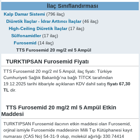
İlaç Sınıflandırması
Kalp Damar Sistemi
(796 ilaç)
Diüretik İlaçlar - İdrar Arttırıcı İlaçlar
(46 ilaç)
High-Ceiling Diüretik İlaçlar
(17 ilaç)
Sülfonamidler
(17 ilaç)
Furosemid
(14 ilaç)
TTS Furosemid 20 mg/2 ml 5 Ampül
TURKTIPSAN Furosemid Fiyatı
TTS Furosemid 20 mg/2 ml 5 Ampül, ilaç fiyatı: Türkiye
Cumhuriyeti Sağlık Bakanlığı'na bağlı TİTCK tarafından
19.12.2025 tarihi itibariyle açıklanan KDV dahil satış
fiyatı 67,30
TL
dir.
TTS Furosemid 20 mg/2 ml 5 Ampül Etkin
Maddesi
TURKTIPSAN Furosemid ilacının etkin maddesi olan Furosemid,
orjinal ismiyle
Furosemide
maddesinin Milli Tıp Kütüphanesi kayıt
numarası (CAS No) 54-31-9 olup, molekül ağırlığı 330.74414