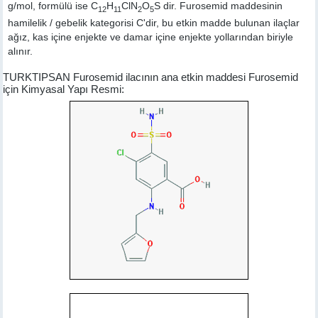
g/mol, formülü ise C
H
ClN
O
S dir. Furosemid maddesinin
12
11
2
5
hamilelik / gebelik kategorisi C'dir, bu etkin madde bulunan ilaçlar
ağız, kas içine enjekte ve damar içine enjekte yollarından biriyle
alınır.
TURKTIPSAN Furosemid ilacının ana etkin maddesi Furosemid
için Kimyasal Yapı Resmi: