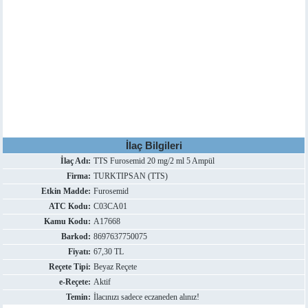
İlaç Bilgileri
İlaç Adı:
TTS Furosemid 20 mg/2 ml 5 Ampül
Firma:
TURKTIPSAN (TTS)
Etkin Madde:
Furosemid
ATC Kodu:
C03CA01
Kamu Kodu:
A17668
Barkod:
8697637750075
Fiyatı:
67,30 TL
Reçete Tipi:
Beyaz Reçete
e-Reçete:
Aktif
Temin:
İlacınızı sadece eczaneden alınız!