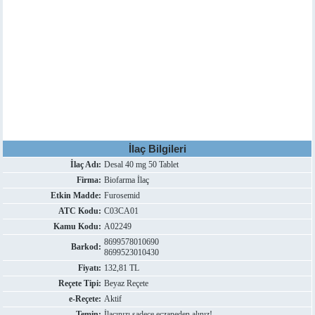
İlaç Bilgileri
İlaç Adı:
Desal 40 mg 50 Tablet
Firma:
Biofarma İlaç
Etkin Madde:
Furosemid
ATC Kodu:
C03CA01
Kamu Kodu:
A02249
8699578010690
Barkod:
8699523010430
Fiyatı:
132,81 TL
Reçete Tipi:
Beyaz Reçete
e-Reçete:
Aktif
Temin:
İlacınızı sadece eczaneden alınız!