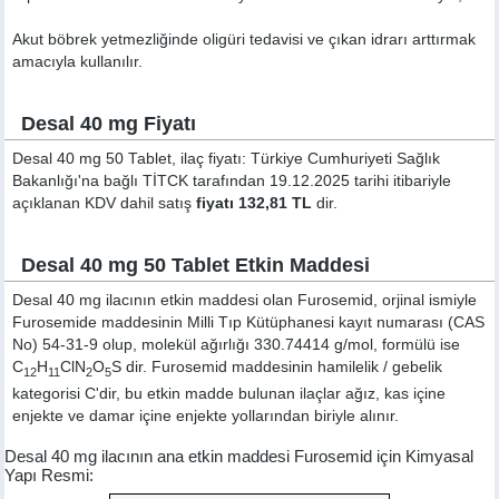
Akut böbrek yetmezliğinde oligüri tedavisi ve çıkan idrarı arttırmak
amacıyla kullanılır.
Desal 40 mg Fiyatı
Desal 40 mg 50 Tablet, ilaç fiyatı: Türkiye Cumhuriyeti Sağlık
Bakanlığı'na bağlı TİTCK tarafından 19.12.2025 tarihi itibariyle
açıklanan KDV dahil satış
fiyatı 132,81 TL
dir.
Desal 40 mg 50 Tablet Etkin Maddesi
Desal 40 mg ilacının etkin maddesi olan Furosemid, orjinal ismiyle
Furosemide
maddesinin Milli Tıp Kütüphanesi kayıt numarası (CAS
No) 54-31-9 olup, molekül ağırlığı 330.74414 g/mol, formülü ise
C
H
ClN
O
S dir. Furosemid maddesinin hamilelik / gebelik
12
11
2
5
kategorisi C'dir, bu etkin madde bulunan ilaçlar ağız, kas içine
enjekte ve damar içine enjekte yollarından biriyle alınır.
Desal 40 mg ilacının ana etkin maddesi Furosemid için Kimyasal
Yapı Resmi: