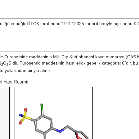
nlığı'na bağlı TİTCK tarafından 19.12.2025 tarihi itibariyle açıklanan K
yle
Furosemide
maddesinin Milli Tıp Kütüphanesi kayıt numarası (CAS 
N
O
S dir. Furosemid maddesinin hamilelik / gebelik kategorisi C'dir, bu
2
5
 yollarından biriyle alınır.
al Yapı Resmi: