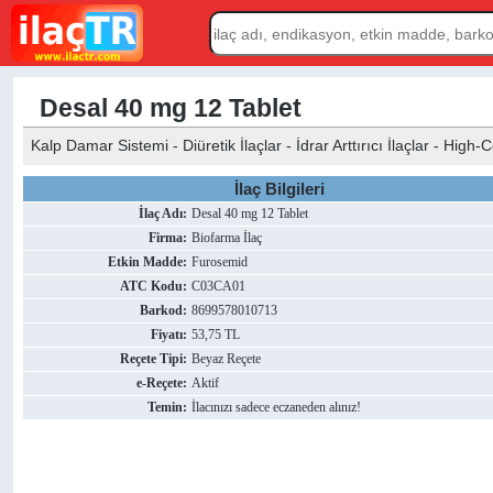
Desal 40 mg 12 Tablet
Kalp Damar Sistemi - Diüretik İlaçlar - İdrar Arttırıcı İlaçlar - High-
İlaç Bilgileri
İlaç Adı:
Desal 40 mg 12 Tablet
Firma:
Biofarma İlaç
Etkin Madde:
Furosemid
ATC Kodu:
C03CA01
Barkod:
8699578010713
Fiyatı:
53,75 TL
Reçete Tipi:
Beyaz Reçete
e-Reçete:
Aktif
Temin:
İlacınızı sadece eczaneden alınız!