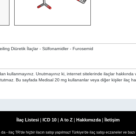
Ceiling Diüretik İlaçlar - Sülfonamidler - Furosemid
n kullanmayınız. Unutmayınız ki, internet sitelerinde ilaçlar hakkında 
i tutmaz. Bu sayfada Medisal 20 mg kullananlar veya diğer kişiler ilaç h
İlaç Listesi
|
ICD 10
|
A to Z
|
Hakkımızda
|
İletişim
om da - ilaç TR'de hiçbir ilacın satışı yapılmaz! Türkiye'de ilaç satışı eczaneler ve bazı