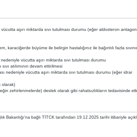
e vücutta aşırı miktarda sıvı tutulması durumu (eğer aldosteron antagonis
m, karaciğerde büyüme ile belirgin hastalığınız ile bağıntılı fazla sıvını
sı nedeniyle vücutta aşırı miktarda sıvı tutulması durumu
e sıvı atılımının devam ettirilmesi
aması nedeniyle vücutta aşırı miktarda sıvı tutulması durumu (eğer idrar
 olarak)
ğin zehirlenmelerde) destek olarak gibi rahatsızlıkların tedavisinde etkil
lık Bakanlığı'na bağlı TİTCK tarafından 19.12.2025 tarihi itibariyle açı