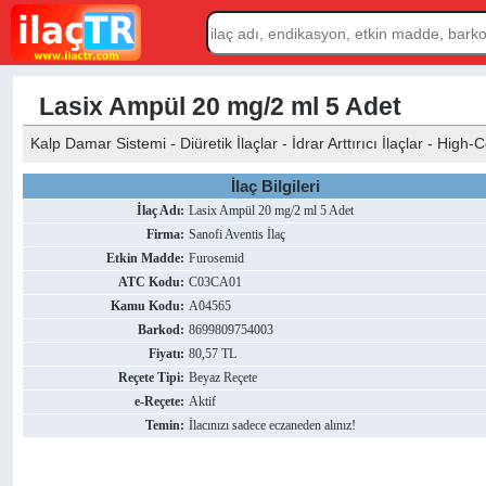
Lasix Ampül 20 mg/2 ml 5 Adet
Kalp Damar Sistemi - Diüretik İlaçlar - İdrar Arttırıcı İlaçlar - High-
İlaç Bilgileri
İlaç Adı:
Lasix Ampül 20 mg/2 ml 5 Adet
Firma:
Sanofi Aventis İlaç
Etkin Madde:
Furosemid
ATC Kodu:
C03CA01
Kamu Kodu:
A04565
Barkod:
8699809754003
Fiyatı:
80,57 TL
Reçete Tipi:
Beyaz Reçete
e-Reçete:
Aktif
Temin:
İlacınızı sadece eczaneden alınız!