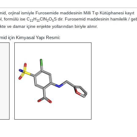
id, orjinal ismiyle
Furosemide
maddesinin Milli Tıp Kütüphanesi kayıt
, formülü ise C
H
ClN
O
S dir. Furosemid maddesinin hamilelik / geb
12
11
2
5
kte ve damar içine enjekte yollarından biriyle alınır.
emid için Kimyasal Yapı Resmi: