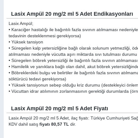
Lasix Ampül 20 mg/2 ml 5 Adet Endikasyonları
Lasix Ampül;
• Karaciğer hastalığı ile bağıntılı fazla sıvının atılmaması nedeniyl
tedavinin desteklenmesi gerekiyorsa)
• Yüksek tansiyon
• Süregelen kalp yetersizliğine bağlı olarak solunum yetmezliği, öde
atılmaması nedeniyle vücutta aşırı miktarda sıvı tutulması durumu
• Süregelen böbrek yetersizliği ile bağıntılı fazla sıvının atılmama
• Hamilelik ve yanıklara bağlı olan dahil, akut böbrek yetersizliğind
• Böbreklerdeki bulgu ve belirtiler ile bağıntılı fazla sıvının atılm
söktürücü tedavi gerekiyorsa)
• Yüksek tansiyonun sebep olduğu kriz durumu (destekleyici önlem
• Vücuttan idrar atılımının zorlanmasının gerektiği durumlarda (örne
Lasix Ampül 20 mg/2 ml 5 Adet Fiyatı
Lasix Ampül 20 mg/2 ml 5 Adet, ilaç fiyatı: Türkiye Cumhuriyeti Sağ
KDV dahil satış
fiyatı 80,57 TL
dir.