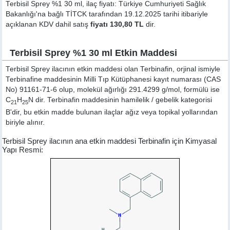
Terbisil Sprey %1 30 ml, ilaç fiyatı: Türkiye Cumhuriyeti Sağlık
Bakanlığı'na bağlı TİTCK tarafından 19.12.2025 tarihi itibariyle
açıklanan KDV dahil satış
fiyatı 130,80 TL
dir.
Terbisil Sprey %1 30 ml Etkin Maddesi
Terbisil Sprey ilacının etkin maddesi olan Terbinafin, orjinal ismiyle
Terbinafine
maddesinin Milli Tıp Kütüphanesi kayıt numarası (CAS
No) 91161-71-6 olup, molekül ağırlığı 291.4299 g/mol, formülü ise
C
H
N dir. Terbinafin maddesinin hamilelik / gebelik kategorisi
21
25
B'dir, bu etkin madde bulunan ilaçlar ağız veya topikal yollarından
biriyle alınır.
Terbisil Sprey ilacının ana etkin maddesi Terbinafin için Kimyasal
Yapı Resmi: