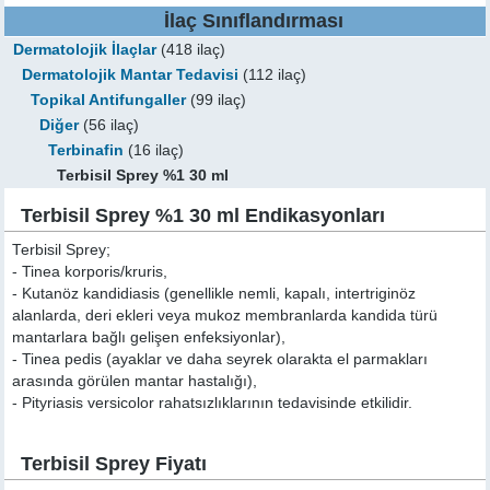
İlaç Sınıflandırması
Dermatolojik İlaçlar
(418 ilaç)
Dermatolojik Mantar Tedavisi
(112 ilaç)
Topikal Antifungaller
(99 ilaç)
Diğer
(56 ilaç)
Terbinafin
(16 ilaç)
Terbisil Sprey %1 30 ml
Terbisil Sprey %1 30 ml Endikasyonları
Terbisil Sprey;
- Tinea korporis/kruris,
- Kutanöz kandidiasis (genellikle nemli, kapalı, intertriginöz
alanlarda, deri ekleri veya mukoz membranlarda kandida türü
mantarlara bağlı gelişen enfeksiyonlar),
- Tinea pedis (ayaklar ve daha seyrek olarakta el parmakları
arasında görülen mantar hastalığı),
- Pityriasis versicolor rahatsızlıklarının tedavisinde etkilidir.
Terbisil Sprey Fiyatı