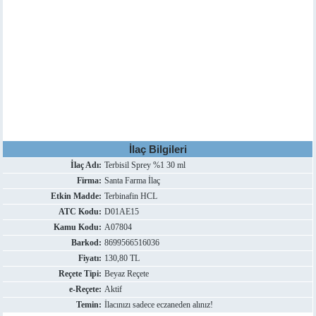
İlaç Bilgileri
İlaç Adı:
Terbisil Sprey %1 30 ml
Firma:
Santa Farma İlaç
Etkin Madde:
Terbinafin HCL
ATC Kodu:
D01AE15
Kamu Kodu:
A07804
Barkod:
8699566516036
Fiyatı:
130,80 TL
Reçete Tipi:
Beyaz Reçete
e-Reçete:
Aktif
Temin:
İlacınızı sadece eczaneden alınız!