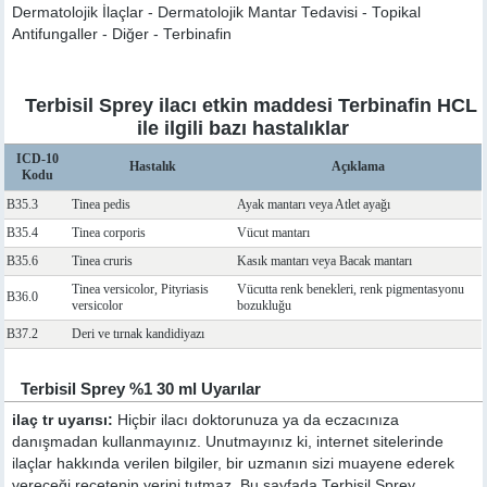
Dermatolojik İlaçlar - Dermatolojik Mantar Tedavisi - Topikal
Antifungaller - Diğer - Terbinafin
Terbisil Sprey ilacı etkin maddesi Terbinafin HCL
ile ilgili bazı hastalıklar
ICD-10
Hastalık
Açıklama
Kodu
B35.3
Tinea pedis
Ayak mantarı veya Atlet ayağı
B35.4
Tinea corporis
Vücut mantarı
B35.6
Tinea cruris
Kasık mantarı veya Bacak mantarı
Tinea versicolor, Pityriasis
Vücutta renk benekleri, renk pigmentasyonu
B36.0
versicolor
bozukluğu
B37.2
Deri ve tırnak kandidiyazı
Terbisil Sprey %1 30 ml Uyarılar
ilaç tr uyarısı:
Hiçbir ilacı doktorunuza ya da eczacınıza
danışmadan kullanmayınız. Unutmayınız ki, internet sitelerinde
ilaçlar hakkında verilen bilgiler, bir uzmanın sizi muayene ederek
vereceği reçetenin yerini tutmaz. Bu sayfada Terbisil Sprey