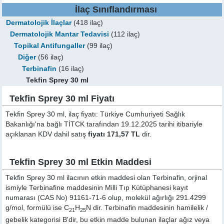
İlaç Sınıflandırması
Dermatolojik İlaçlar
(418 ilaç)
Dermatolojik Mantar Tedavisi
(112 ilaç)
Topikal Antifungaller
(99 ilaç)
Diğer
(56 ilaç)
Terbinafin
(16 ilaç)
Tekfin Sprey 30 ml
Tekfin Sprey 30 ml Fiyatı
Tekfin Sprey 30 ml, ilaç fiyatı: Türkiye Cumhuriyeti Sağlık
Bakanlığı'na bağlı TİTCK tarafından 19.12.2025 tarihi itibariyle
açıklanan KDV dahil satış
fiyatı 171,57 TL
dir.
Tekfin Sprey 30 ml Etkin Maddesi
Tekfin Sprey 30 ml ilacının etkin maddesi olan Terbinafin, orjinal
ismiyle
Terbinafine
maddesinin Milli Tıp Kütüphanesi kayıt
numarası (CAS No) 91161-71-6 olup, molekül ağırlığı 291.4299
g/mol, formülü ise C
H
N dir. Terbinafin maddesinin hamilelik /
21
25
gebelik kategorisi B'dir, bu etkin madde bulunan ilaçlar ağız veya