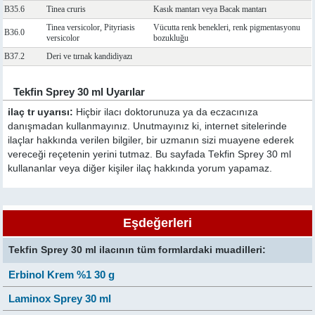
B35.6
Tinea cruris
Kasık mantarı veya Bacak mantarı
Tinea versicolor, Pityriasis
Vücutta renk benekleri, renk pigmentasyonu
B36.0
versicolor
bozukluğu
B37.2
Deri ve tırnak kandidiyazı
Tekfin Sprey 30 ml Uyarılar
ilaç tr uyarısı:
Hiçbir ilacı doktorunuza ya da eczacınıza
danışmadan kullanmayınız. Unutmayınız ki, internet sitelerinde
ilaçlar hakkında verilen bilgiler, bir uzmanın sizi muayene ederek
vereceği reçetenin yerini tutmaz. Bu sayfada Tekfin Sprey 30 ml
kullananlar veya diğer kişiler ilaç hakkında yorum yapamaz.
Eşdeğerleri
Tekfin Sprey 30 ml ilacının tüm formlardaki muadilleri:
Erbinol Krem %1 30 g
Laminox Sprey 30 ml