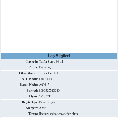
İlaç Bilgileri
İlaç Adı:
Tekfin Sprey 30 ml
Firma:
Deva İlaç
Etkin Madde:
Terbinafin HCL
ATC Kodu:
D01AE15
Kamu Kodu:
A09117
Barkod:
8699525513649
Fiyatı:
171,57 TL
Reçete Tipi:
Beyaz Reçete
e-Reçete:
Aktif
Temin:
İlacınızı sadece eczaneden alınız!