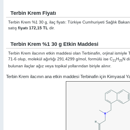
Terbin Krem Fiyatı
Terbin Krem %1 30 g, ilaç fiyatı: Türkiye Cumhuriyeti Sağlık Bakanl
satış
fiyatı 172,15 TL
dir.
Terbin Krem %1 30 g Etkin Maddesi
Terbin Krem ilacının etkin maddesi olan Terbinafin, orjinal ismiyle
71-6 olup, molekül ağırlığı 291.4299 g/mol, formülü ise C
H
N di
21
25
bulunan ilaçlar ağız veya topikal yollarından biriyle alınır.
Terbin Krem ilacının ana etkin maddesi Terbinafin için Kimyasal 