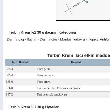
Terbin Krem %1 30 g ilacının Kategorisi
Dermatolojik İlaçlar - Dermatolojik Mantar Tedavisi - Topikal Antifun
Terbin Krem ilacı etkin maddesi
ICD-10 Kodu
Hastalık
B35.3
Tinea pedis
B35.4
Tinea corporis
B35.6
Tinea cruris
B36.0
Tinea versicolor, Pityriasis versicolor
B37.2
Deri ve tırnak kandidiyazı
Terbin Krem %1 30 g Uyarılar