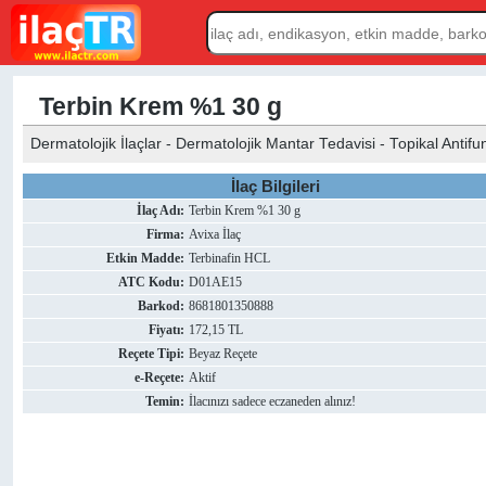
Terbin Krem %1 30 g
Dermatolojik İlaçlar - Dermatolojik Mantar Tedavisi - Topikal Antifun
İlaç Bilgileri
İlaç Adı:
Terbin Krem %1 30 g
Firma:
Avixa İlaç
Etkin Madde:
Terbinafin HCL
ATC Kodu:
D01AE15
Barkod:
8681801350888
Fiyatı:
172,15 TL
Reçete Tipi:
Beyaz Reçete
e-Reçete:
Aktif
Temin:
İlacınızı sadece eczaneden alınız!