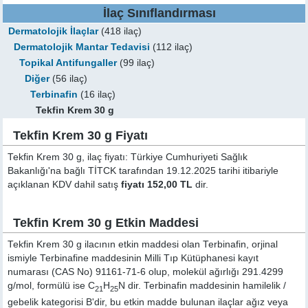
İlaç Sınıflandırması
Dermatolojik İlaçlar
(418 ilaç)
Dermatolojik Mantar Tedavisi
(112 ilaç)
Topikal Antifungaller
(99 ilaç)
Diğer
(56 ilaç)
Terbinafin
(16 ilaç)
Tekfin Krem 30 g
Tekfin Krem 30 g Fiyatı
Tekfin Krem 30 g, ilaç fiyatı: Türkiye Cumhuriyeti Sağlık
Bakanlığı'na bağlı TİTCK tarafından 19.12.2025 tarihi itibariyle
açıklanan KDV dahil satış
fiyatı 152,00 TL
dir.
Tekfin Krem 30 g Etkin Maddesi
Tekfin Krem 30 g ilacının etkin maddesi olan Terbinafin, orjinal
ismiyle
Terbinafine
maddesinin Milli Tıp Kütüphanesi kayıt
numarası (CAS No) 91161-71-6 olup, molekül ağırlığı 291.4299
g/mol, formülü ise C
H
N dir. Terbinafin maddesinin hamilelik /
21
25
gebelik kategorisi B'dir, bu etkin madde bulunan ilaçlar ağız veya