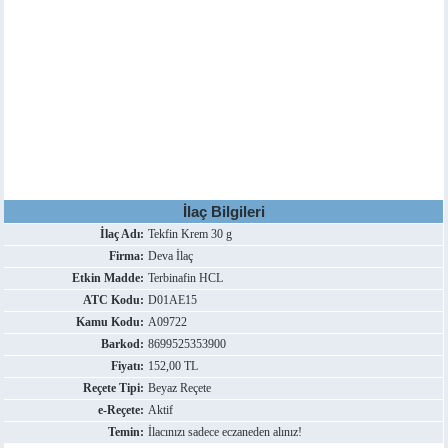
İlaç Bilgileri
İlaç Adı:
Tekfin Krem 30 g
Firma:
Deva İlaç
Etkin Madde:
Terbinafin HCL
ATC Kodu:
D01AE15
Kamu Kodu:
A09722
Barkod:
8699525353900
Fiyatı:
152,00 TL
Reçete Tipi:
Beyaz Reçete
e-Reçete:
Aktif
Temin:
İlacınızı sadece eczaneden alınız!