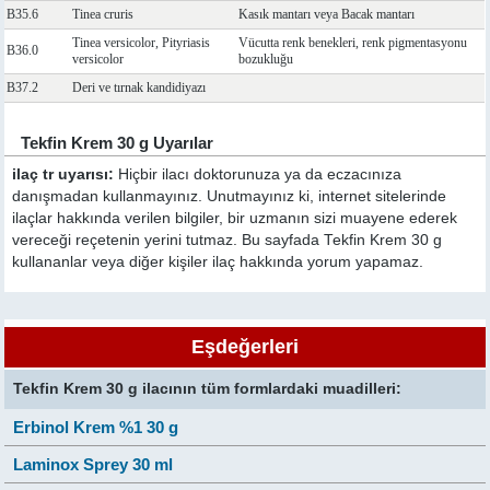
B35.6
Tinea cruris
Kasık mantarı veya Bacak mantarı
Tinea versicolor, Pityriasis
Vücutta renk benekleri, renk pigmentasyonu
B36.0
versicolor
bozukluğu
B37.2
Deri ve tırnak kandidiyazı
Tekfin Krem 30 g Uyarılar
ilaç tr uyarısı:
Hiçbir ilacı doktorunuza ya da eczacınıza
danışmadan kullanmayınız. Unutmayınız ki, internet sitelerinde
ilaçlar hakkında verilen bilgiler, bir uzmanın sizi muayene ederek
vereceği reçetenin yerini tutmaz. Bu sayfada Tekfin Krem 30 g
kullananlar veya diğer kişiler ilaç hakkında yorum yapamaz.
Eşdeğerleri
Tekfin Krem 30 g ilacının tüm formlardaki muadilleri:
Erbinol Krem %1 30 g
Laminox Sprey 30 ml