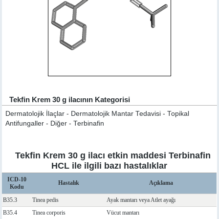
Tekfin Krem 30 g ilacının Kategorisi
Dermatolojik İlaçlar - Dermatolojik Mantar Tedavisi - Topikal
Antifungaller - Diğer - Terbinafin
Tekfin Krem 30 g ilacı etkin maddesi Terbinafin
HCL ile ilgili bazı hastalıklar
ICD-10
Hastalık
Açıklama
Kodu
B35.3
Tinea pedis
Ayak mantarı veya Atlet ayağı
B35.4
Tinea corporis
Vücut mantarı