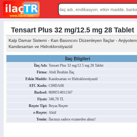
Tensart Plus 32 mg/12.5 mg 28 Tablet
Kalp Damar Sistemi - Kan Basıncını Düzenleyen İlaçlar - Anjiyotensi
Kandesartan ve Hidroklorotiyazid
İlaç Bilgileri
İlaç Adı:
Tensart Plus 32 mg/12.5 mg 28 Tablet
Firma:
Abdi İbrahim İlaç
Etkin Madde:
Kandesartan ve Hidroklorotiyazid
ATC Kodu:
C09DA06
Barkod:
8699514011347
Fiyatı:
346,78 TL
Reçete Tipi:
Beyaz Reçete
e-Reçete:
Aktif
Temin:
İlacınızı sadece eczaneden alınız!