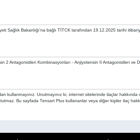
eti Sağlık Bakanlığı'na bağlı TİTCK tarafından 19.12.2025 tarihi itibari
n 2 Antagonistleri Kombinasyonları - Anjiyotensin II Antagonistleri ve Di
n kullanmayınız. Unutmayınız ki, internet sitelerinde ilaçlar hakkında 
 tutmaz. Bu sayfada Tensart Plus kullananlar veya diğer kişiler ilaç hak