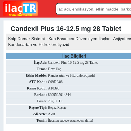
Candexil Plus 16-12.5 mg 28 Tablet
Kalp Damar Sistemi - Kan Basıncını Düzenleyen İlaçlar - Anjiyotensi
Kandesartan ve Hidroklorotiyazid
İlaç Bilgileri
İlaç Adı:
Candexil Plus 16-12.5 mg 28 Tablet
Firma:
Deva İlaç
Etkin Madde:
Kandesartan ve Hidroklorotiyazid
ATC Kodu:
C09DA06
Kamu Kodu:
A10396
Barkod:
8699525014344
Fiyatı:
287,11 TL
Reçete Tipi:
Beyaz Reçete
e-Reçete:
Aktif
Temin:
İlacınızı sadece eczaneden alınız!