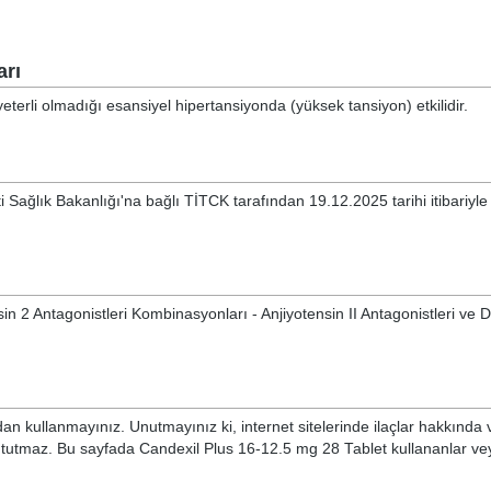
arı
eterli olmadığı esansiyel hipertansiyonda (yüksek tansiyon) etkilidir.
i Sağlık Bakanlığı'na bağlı TİTCK tarafından 19.12.2025 tarihi itibariyle
n 2 Antagonistleri Kombinasyonları - Anjiyotensin II Antagonistleri ve Di
n kullanmayınız. Unutmayınız ki, internet sitelerinde ilaçlar hakkında 
i tutmaz. Bu sayfada Candexil Plus 16-12.5 mg 28 Tablet kullananlar ve