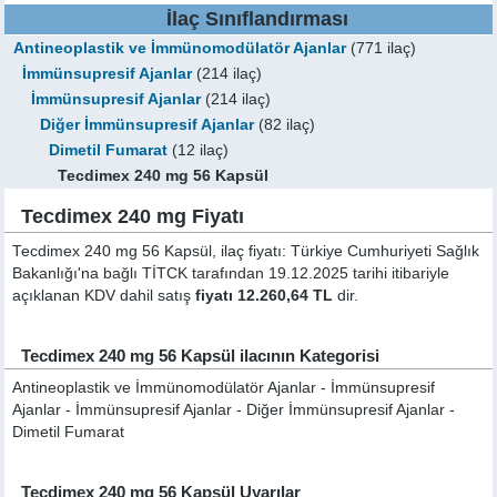
İlaç Sınıflandırması
Antineoplastik ve İmmünomodülatör Ajanlar
(771 ilaç)
İmmünsupresif Ajanlar
(214 ilaç)
İmmünsupresif Ajanlar
(214 ilaç)
Diğer İmmünsupresif Ajanlar
(82 ilaç)
Dimetil Fumarat
(12 ilaç)
Tecdimex 240 mg 56 Kapsül
Tecdimex 240 mg Fiyatı
Tecdimex 240 mg 56 Kapsül, ilaç fiyatı: Türkiye Cumhuriyeti Sağlık
Bakanlığı'na bağlı TİTCK tarafından 19.12.2025 tarihi itibariyle
açıklanan KDV dahil satış
fiyatı 12.260,64 TL
dir.
Tecdimex 240 mg 56 Kapsül ilacının Kategorisi
Antineoplastik ve İmmünomodülatör Ajanlar - İmmünsupresif
Ajanlar - İmmünsupresif Ajanlar - Diğer İmmünsupresif Ajanlar -
Dimetil Fumarat
Tecdimex 240 mg 56 Kapsül Uyarılar