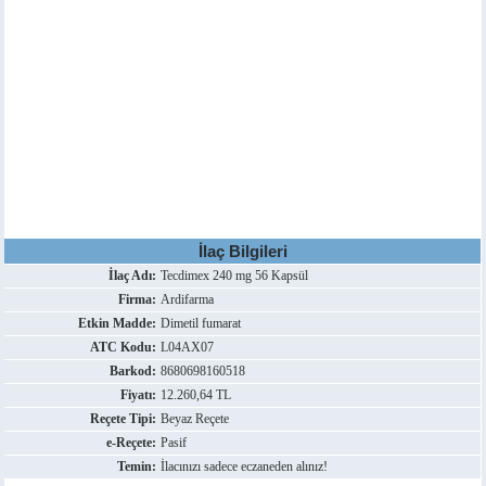
İlaç Bilgileri
İlaç Adı:
Tecdimex 240 mg 56 Kapsül
Firma:
Ardifarma
Etkin Madde:
Dimetil fumarat
ATC Kodu:
L04AX07
Barkod:
8680698160518
Fiyatı:
12.260,64 TL
Reçete Tipi:
Beyaz Reçete
e-Reçete:
Pasif
Temin:
İlacınızı sadece eczaneden alınız!