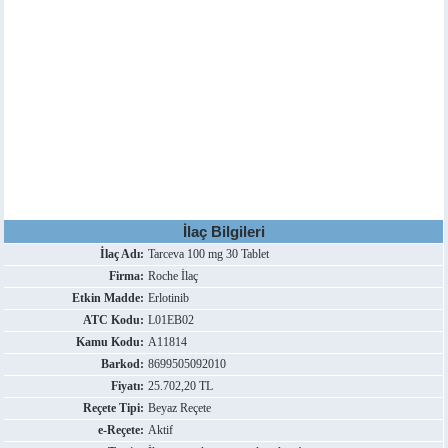
İlaç Bilgileri
İlaç Adı:
Tarceva 100 mg 30 Tablet
Firma:
Roche İlaç
Etkin Madde:
Erlotinib
ATC Kodu:
L01EB02
Kamu Kodu:
A11814
Barkod:
8699505092010
Fiyatı:
25.702,20 TL
Reçete Tipi:
Beyaz Reçete
e-Reçete:
Aktif