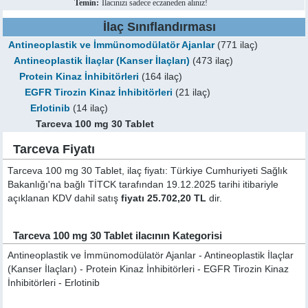
Temin:
İlacınızı sadece eczaneden alınız!
İlaç Sınıflandırması
Antineoplastik ve İmmünomodülatör Ajanlar
(771 ilaç)
Antineoplastik İlaçlar (Kanser İlaçları)
(473 ilaç)
Protein Kinaz İnhibitörleri
(164 ilaç)
EGFR Tirozin Kinaz İnhibitörleri
(21 ilaç)
Erlotinib
(14 ilaç)
Tarceva 100 mg 30 Tablet
Tarceva Fiyatı
Tarceva 100 mg 30 Tablet, ilaç fiyatı: Türkiye Cumhuriyeti Sağlık
Bakanlığı'na bağlı TİTCK tarafından 19.12.2025 tarihi itibariyle
açıklanan KDV dahil satış
fiyatı 25.702,20 TL
dir.
Tarceva 100 mg 30 Tablet ilacının Kategorisi
Antineoplastik ve İmmünomodülatör Ajanlar - Antineoplastik İlaçlar
(Kanser İlaçları) - Protein Kinaz İnhibitörleri - EGFR Tirozin Kinaz
İnhibitörleri - Erlotinib